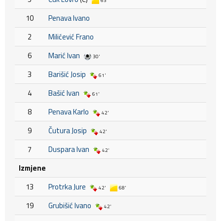
63'
10
Penava Ivano
2
Milićević Frano
6
Marić Ivan
30'
3
Barišić Josip
61'
4
Bašić Ivan
61'
8
Penava Karlo
42'
9
Čutura Josip
42'
7
Duspara Ivan
42'
Izmjene
13
Protrka Jure
42'
68'
19
Grubišić Ivano
42'