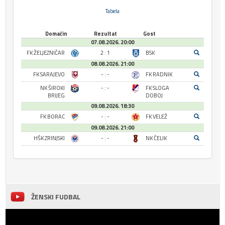
Tabela
Domaćin
Rezultat
Gost
07.08.2026. 20:00
FK ŽELJEZNIČAR
2 : 1
BSK
08.08.2026. 21:00
FK SARAJEVO
- : -
FK RADNIK
NK ŠIROKI
- : -
FK SLOGA
BRIJEG
DOBOJ
09.08.2026. 18:30
FK BORAC
- : -
FK VELEŽ
09.08.2026. 21:00
HŠK ZRINJSKI
- : -
NK ČELIK
ŽENSKI FUDBAL