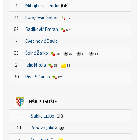
1
Mihajlović Teodor
(GK)
71
Korajčević Šaban
67'
82
Sadiković Emrah
67'
7
Cvetinović David
85
Špirić Žarko
36'
39'
64'
65'
2
Jelić Nikola
36'
55'
30
Ristić Danilo
67'
HŠK POSUŠJE
1
Sabljo Ljubo
(GK)
11
Penava Jakov
11'
5
Ćuk Lovro
(C)