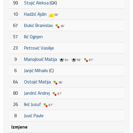
99
Stojić Aleksa
(GK)
10
Hadžić Ajdin
56'
67
Đukić Branislav
36'
57
Ilić Ognjen
23
Petrović Vasilije
9
Manojlovič Matija
54'
56'
67'
6
Janjić Mihailo
(C)
64
Ostojić Matija
36'
80
Jandrić Andrej
67'
26
Ikić Jusuf
67'
8
Jović Pavle
Izmjene