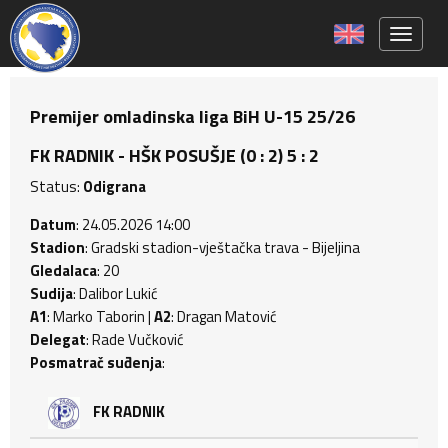
Toggle 
Premijer omladinska liga BiH U-15 25/26
FK RADNIK - HŠK POSUŠJE (0 : 2) 5 : 2
Status:
Odigrana
Datum
: 24.05.2026 14:00
Stadion
: Gradski stadion-vještačka trava - Bijeljina
Gledalaca
: 20
Sudija
: Dalibor Lukić
A1
: Marko Taborin |
A2
: Dragan Matović
Delegat
: Rade Vučković
Posmatrač suđenja
:
FK RADNIK