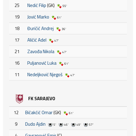
25
Nedić Filip
(GK)
55'
19
Jović Marko
61'
18
Đuričić Andrej
36'
17
Aličić Adel
47'
21
Zavođa Nikola
47'
16
Puljanović Luka
61'
11
Nedeljković Njegoš
47'
FK SARAJEVO
12
Bičakćić Omar
(GK)
61'
9
Dudo Ajdin
5'
46'
49'
57'
4
Gavranović Emir
(C)