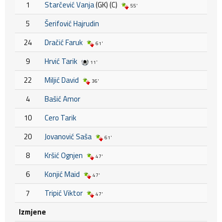
1
Starčević Vanja
(GK) (C)
55'
5
Šerifović Hajrudin
24
Dračić Faruk
61'
9
Hrvić Tarik
11'
22
Miljić David
36'
4
Bašić Amor
10
Cero Tarik
20
Jovanović Saša
61'
8
Kršić Ognjen
47'
6
Konjić Maid
47'
7
Tripić Viktor
47'
Izmjene