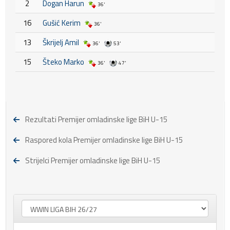
2
Dogan Harun
36'
16
Gušić Kerim
36'
13
Škrijelj Amil
36'
53'
15
Šteko Marko
36'
47'
Rezultati Premijer omladinske lige BiH U-15
Raspored kola Premijer omladinske lige BiH U-15
Strijelci Premijer omladinske lige BiH U-15