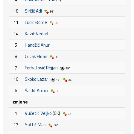
18
Sirčić Adi
36'
11
Lučić Đorđe
36'
14
Kazić Vedad
5
Handžić Anur
8
Cucak Eldan
36'
7
Ferhatović Rejjan
29'
10
Skoko Lazar
13'
36'
6
Šaldić Armin
36'
Izmjene
1
Vučetić Veljko
(GK)
61'
17
Softić Mak
36'