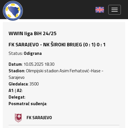
Toggle 
WWIN liga BiH 24/25
FK SARAJEVO - NK ŠIROKI BRIJEG (0 : 1) 0 : 1
Status:
Odigrana
Datum
: 10.05.2025 18:30
Stadion
: Olimpijski stadion Asim Ferhatović-Hase -
Sarajevo
Gledalaca
: 3500
A1
: |
A2
:
Delegat
:
Posmatrač suđenja
:
FK SARAJEVO