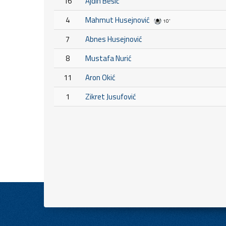
16
Ajdin Bešić
4
Mahmut Husejnović
10'
7
Abnes Husejnović
8
Mustafa Nurić
11
Aron Okić
1
Zikret Jusufović