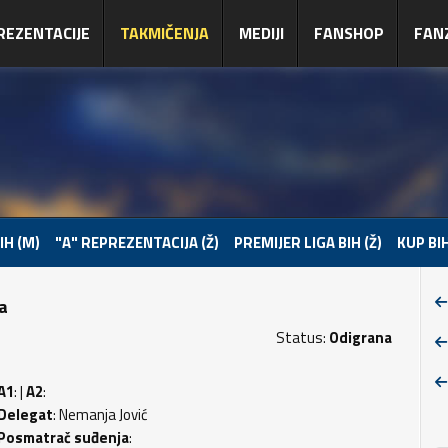
REZENTACIJE
TAKMIČENJA
MEDIJI
FANSHOP
FAN
IH (M)
"A" REPREZENTACIJA (Ž)
PREMIJER LIGA BIH (Ž)
KUP BIH
pa
Status:
Odigrana
A1
: |
A2
:
Delegat
: Nemanja Jović
Posmatrač suđenja
: