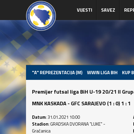
VIJESTI
SAVEZ
REP
"A" REPREZENTACIJA (M)
WWIN LIGA BIH
KUP B
Premijer futsal liga BiH U-19 20/21 II Gru
MNK KASKADA - GFC SARAJEVO (1 : 0) 1 : 1
Datum
: 31.01.2021 10:00
Stadion
: GRADSKA DVORANA "LUKE" -
Gračanica