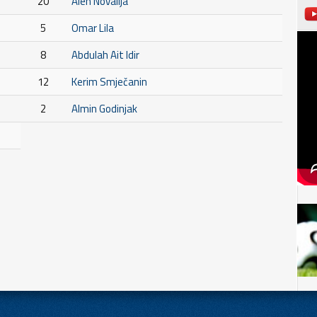
20
Alen Novalija
5
Omar Lila
8
Abdulah Ait Idir
12
Kerim Smječanin
2
Almin Godinjak