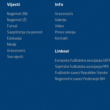
Vijesti
Info
Nogomet (M)
Grassroots
Nogomet (Ž)
Galerije
Futsal
Video
Saopštenja za javnost
Press sekcija
Edukacija
Kontakt
Mediji
Grassroots
Linkovi
Sve vijesti
Evropska fudbalska asocijacija UEF
Svjetska fudbalska asocijacija FIFA
Fudbalski savez Republike Srpske
Nogometni savez Federacije BiH