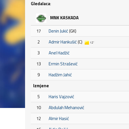
Gledalaca
:
MNK KASKADA
17
Denin Jukić
(GK)
2
Admir Hankušić
(C)
12'
3
Anel Hadžić
13
Ermin Strašević
9
Hadžim Jahić
Izmjene
5
Haris Vajzović
10
Abdulah Mehanović
12
Almir Hasić