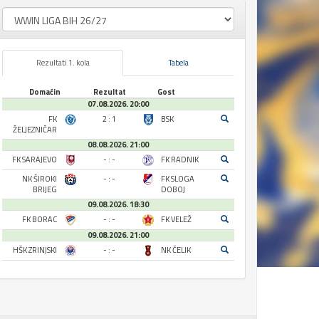
Rezultati 1. kola
Tabela
Domaćin
Rezultat
Gost
07.08.2026. 20:00
FK
2 : 1
BSK
ŽELJEZNIČAR
08.08.2026. 21:00
FK SARAJEVO
- : -
FK RADNIK
NK ŠIROKI
- : -
FK SLOGA
BRIJEG
DOBOJ
09.08.2026. 18:30
FK BORAC
- : -
FK VELEŽ
09.08.2026. 21:00
HŠK ZRINJSKI
- : -
NK ČELIK