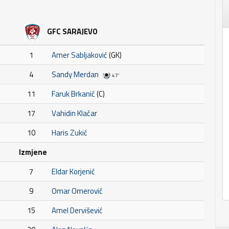
GFC SARAJEVO
1
Amer Sabljaković
(GK)
4
Sandy Merdan
47'
11
Faruk Brkanić
(C)
17
Vahidin Klačar
10
Haris Zukić
Izmjene
7
Eldar Korjenić
9
Omar Omerović
15
Amel Dervišević