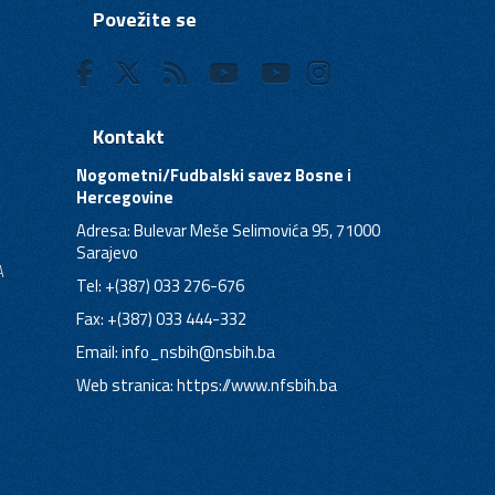
Povežite se
Kontakt
Nogometni/Fudbalski savez Bosne i
Hercegovine
Adresa: Bulevar Meše Selimovića 95, 71000
Sarajevo
A
Tel: +(387) 033 276-676
Fax: +(387) 033 444-332
Email:
info_nsbih@nsbih.ba
Web stranica: https://www.nfsbih.ba