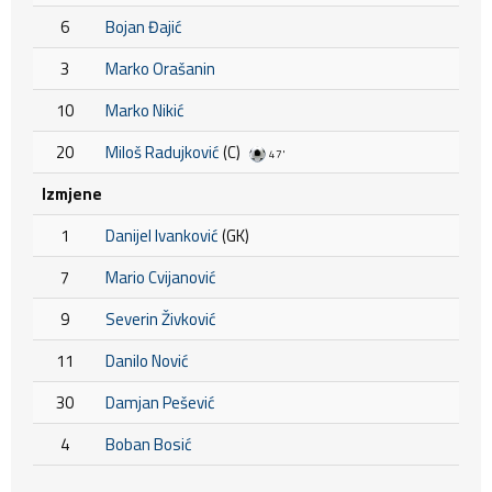
6
Bojan Đajić
3
Marko Orašanin
10
Marko Nikić
20
Miloš Radujković
(C)
47'
Izmjene
1
Danijel Ivanković
(GK)
7
Mario Cvijanović
9
Severin Živković
11
Danilo Nović
30
Damjan Pešević
4
Boban Bosić