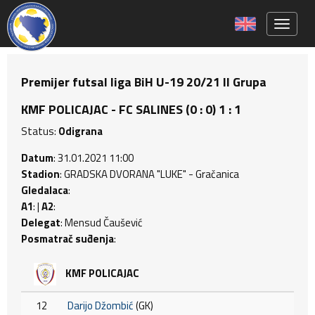
Toggle 
Premijer futsal liga BiH U-19 20/21 II Grupa
KMF POLICAJAC - FC SALINES (0 : 0) 1 : 1
Status:
Odigrana
Datum
: 31.01.2021 11:00
Stadion
: GRADSKA DVORANA "LUKE" - Gračanica
Gledalaca
:
A1
: |
A2
:
Delegat
: Mensud Čaušević
Posmatrač suđenja
:
KMF POLICAJAC
12
Darijo Džombić
(GK)