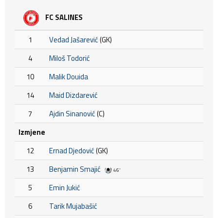
FC SALINES
1
Vedad Jašarević
(GK)
4
Miloš Todorić
10
Malik Douida
14
Maid Dizdarević
7
Ajdin Sinanović
(C)
Izmjene
12
Ernad Djedović
(GK)
13
Benjamin Smajić
46'
5
Emin Jukić
6
Tarik Mujabašić