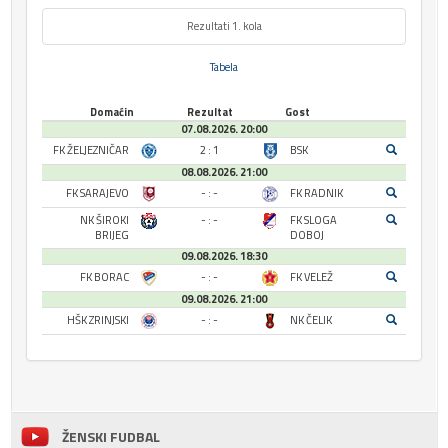
Rezultati 1. kola
Tabela
Domaćin
Rezultat
Gost
07.08.2026. 20:00
FK ŽELJEZNIČAR
2 : 1
BSK
08.08.2026. 21:00
FK SARAJEVO
- : -
FK RADNIK
NK ŠIROKI
- : -
FK SLOGA
BRIJEG
DOBOJ
09.08.2026. 18:30
FK BORAC
- : -
FK VELEŽ
09.08.2026. 21:00
HŠK ZRINJSKI
- : -
NK ČELIK
ŽENSKI FUDBAL