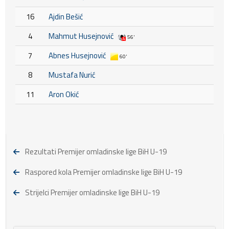
16
Ajdin Bešić
4
Mahmut Husejnović
56'
7
Abnes Husejnović
60'
8
Mustafa Nurić
11
Aron Okić
Rezultati Premijer omladinske lige BiH U-19
Raspored kola Premijer omladinske lige BiH U-19
Strijelci Premijer omladinske lige BiH U-19