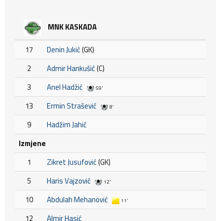
MNK KASKADA
17
Denin Jukić
(GK)
2
Admir Hankušić
(C)
3
Anel Hadžić
59'
13
Ermin Strašević
8'
9
Hadžim Jahić
Izmjene
1
Zikret Jusufović
(GK)
5
Haris Vajzović
12'
10
Abdulah Mehanović
11'
12
Almir Hasić