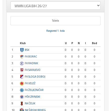
Tabela
Raspored 1. kola
Klub
U
P
N
I
Bod
1
BSK
0
0
0
0
0
2
FK BORAC
0
0
0
0
0
3
FK RADNIK
0
0
0
0
0
4
FK SARAJEVO
0
0
0
0
0
5
FK SLOGA DOBOJ
0
0
0
0
0
6
FK VELEŽ
0
0
0
0
0
7
FK ŽELJEZNIČAR
0
0
0
0
0
8
HŠK ZRINJSKI
0
0
0
0
0
9
NK ČELIK
0
0
0
0
0
10
NK ŠIROKI BRIJEG
0
0
0
0
0