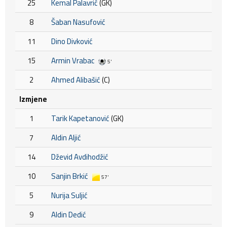
25
Kemal Palavrić
(GK)
8
Šaban Nasufović
11
Dino Divković
15
Armin Vrabac
5'
2
Ahmed Alibašić
(C)
Izmjene
1
Tarik Kapetanović
(GK)
7
Aldin Aljić
14
Dževid Avdihodžić
10
Sanjin Brkić
57'
5
Nurija Suljić
9
Aldin Dedić