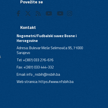
Povežite se
Kontakt
Nogometni/Fudbalski savez Bosne i
Hercegovine
Adresa: Bulevar Meše Selimovića 95, 71000
Sarajevo
A
Tel: +(387) 033 276-676
Fax: +(387) 033 444-332
Email:
info_nsbih@nsbih.ba
Web stranica: https://www.nfsbih.ba