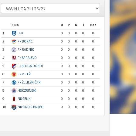
Klub
U
P
N
I
Bod
1
BSK
0
0
0
0
0
2
FK BORAC
0
0
0
0
0
3
FK RADNIK
0
0
0
0
0
4
FK SARAJEVO
0
0
0
0
0
5
FK SLOGA DOBOJ
0
0
0
0
0
6
FK VELEŽ
0
0
0
0
0
7
FK ŽELJEZNIČAR
0
0
0
0
0
8
HŠK ZRINJSKI
0
0
0
0
0
9
NK ČELIK
0
0
0
0
0
10
NK ŠIROKI BRIJEG
0
0
0
0
0