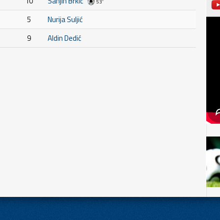
10
Sanjin Brkić
53'
5
Nurija Suljić
9
Aldin Dedić