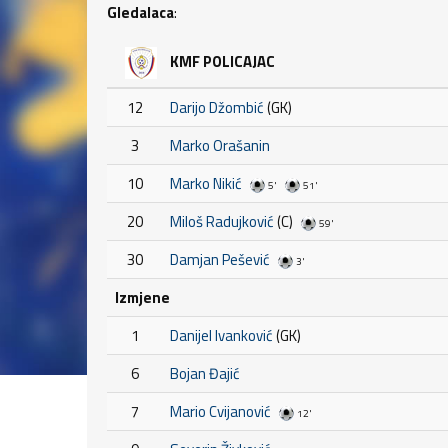
Gledalaca
:
KMF POLICAJAC
12
Darijo Džombić
(GK)
3
Marko Orašanin
10
Marko Nikić
5'
51'
20
Miloš Radujković
(C)
59'
30
Damjan Pešević
3'
Izmjene
1
Danijel Ivanković
(GK)
6
Bojan Đajić
7
Mario Cvijanović
12'