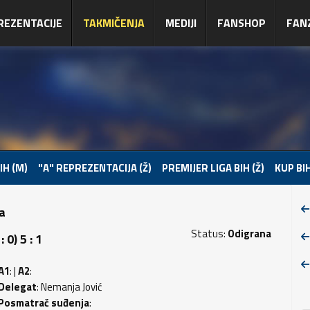
REZENTACIJE
TAKMIČENJA
MEDIJI
FANSHOP
FAN
IH (M)
"A" REPREZENTACIJA (Ž)
PREMIJER LIGA BIH (Ž)
KUP BIH
pa
Status:
Odigrana
0) 5 : 1
A1
: |
A2
:
Delegat
: Nemanja Jović
Posmatrač suđenja
: