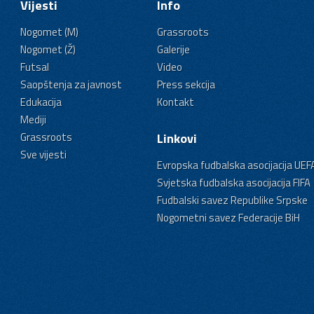
Vijesti
Info
Nogomet (M)
Grassroots
Nogomet (Ž)
Galerije
Futsal
Video
Saopštenja za javnost
Press sekcija
Edukacija
Kontakt
Mediji
Grassroots
Linkovi
Sve vijesti
Evropska fudbalska asocijacija UEF
Svjetska fudbalska asocijacija FIFA
Fudbalski savez Republike Srpske
Nogometni savez Federacije BiH