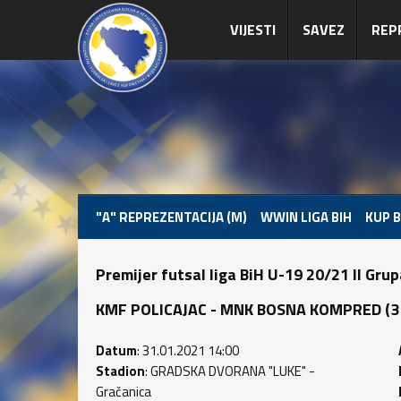
VIJESTI
SAVEZ
REP
"A" REPREZENTACIJA (M)
WWIN LIGA BIH
KUP B
Premijer futsal liga BiH U-19 20/21 II Gru
KMF POLICAJAC - MNK BOSNA KOMPRED (3 : 
Datum
: 31.01.2021 14:00
Stadion
: GRADSKA DVORANA "LUKE" -
Gračanica