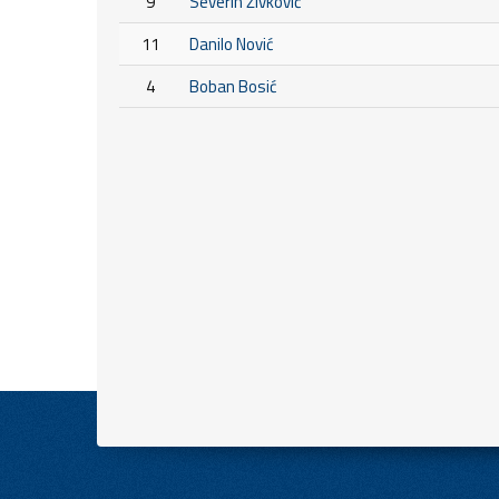
9
Severin Živković
11
Danilo Nović
4
Boban Bosić