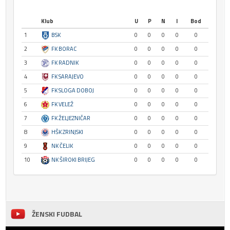
Klub
U
P
N
I
Bod
1
BSK
0
0
0
0
0
2
FK BORAC
0
0
0
0
0
3
FK RADNIK
0
0
0
0
0
4
FK SARAJEVO
0
0
0
0
0
5
FK SLOGA DOBOJ
0
0
0
0
0
6
FK VELEŽ
0
0
0
0
0
7
FK ŽELJEZNIČAR
0
0
0
0
0
8
HŠK ZRINJSKI
0
0
0
0
0
9
NK ČELIK
0
0
0
0
0
10
NK ŠIROKI BRIJEG
0
0
0
0
0
ŽENSKI FUDBAL