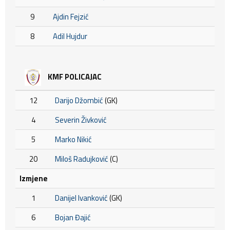
9
Ajdin Fejzić
8
Adil Hujdur
KMF POLICAJAC
12
Darijo Džombić
(GK)
4
Severin Živković
5
Marko Nikić
20
Miloš Radujković
(C)
Izmjene
1
Danijel Ivanković
(GK)
6
Bojan Đajić