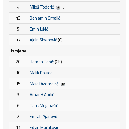
4
Miloš Todorić
10'
13
Benjamin Smajić
5
Emin Jukić
17
Ajdin Sinanović
(C)
Izmjene
20
Hamza Topić
(GK)
10
Malik Douida
15
Maid Dizdarević
11'
3
Amar H.Abdić
6
Tarik Mujabašić
2
Emrah Ajanović
11
Edvin Muratović