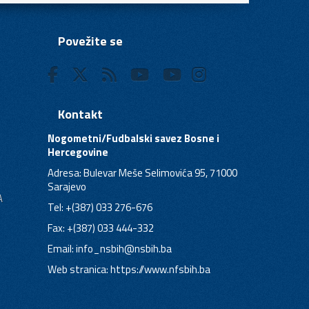
Povežite se
Kontakt
Nogometni/Fudbalski savez Bosne i
Hercegovine
Adresa: Bulevar Meše Selimovića 95, 71000
Sarajevo
A
Tel: +(387) 033 276-676
Fax: +(387) 033 444-332
Email:
info_nsbih@nsbih.ba
Web stranica: https://www.nfsbih.ba