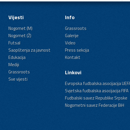
Vijesti
Info
Nogomet (M)
Grassroots
Nogomet (Ž)
Galerije
Futsal
Video
Saopštenja za javnost
Press sekcija
Edukacija
Kontakt
Mediji
Grassroots
Linkovi
Sve vijesti
Evropska fudbalska asocijacija UEF
Svjetska fudbalska asocijacija FIFA
Fudbalski savez Republike Srpske
Nogometni savez Federacije BiH