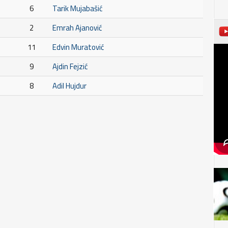
6
Tarik Mujabašić
2
Emrah Ajanović
11
Edvin Muratović
9
Ajdin Fejzić
8
Adil Hujdur