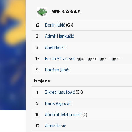
MNK KASKADA
12
Denin Jukić
(GK)
2
Admir Hankušić
3
Anel Hadžić
13
Ermin Strašević
6'
11'
15'
53'
9
Hadžim Jahić
Izmjene
1
Zikret Jusufović
(GK)
5
Haris Vajzović
10
Abdulah Mehanović
(C)
17
Almir Hasić