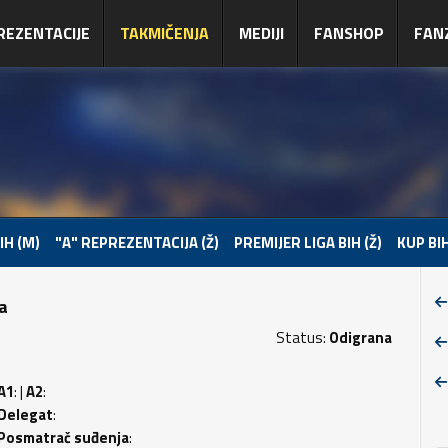
REZENTACIJE
TAKMIČENJA
MEDIJI
FANSHOP
FAN
IH (M)
"A" REPREZENTACIJA (Ž)
PREMIJER LIGA BIH (Ž)
KUP BIH
pa
Status:
Odigrana
A1
: |
A2
:
Delegat
:
Posmatrač suđenja
: