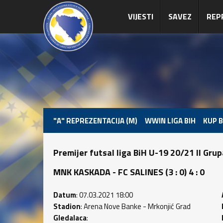
VIJESTI
SAVEZ
REP
"A" REPREZENTACIJA (M)
WWIN LIGA BIH
KUP B
Premijer futsal liga BiH U-19 20/21 II Gru
MNK KASKADA - FC SALINES (3 : 0) 4 : 0
Datum
: 07.03.2021 18:00
Stadion
: Arena Nove Banke - Mrkonjić Grad
Gledalaca
: