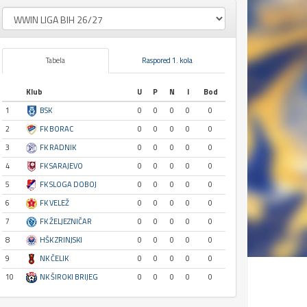
Tabela
Raspored 1. kola
Klub
U
P
N
I
Bod
1
BSK
0
0
0
0
0
2
FK BORAC
0
0
0
0
0
3
FK RADNIK
0
0
0
0
0
4
FK SARAJEVO
0
0
0
0
0
5
FK SLOGA DOBOJ
0
0
0
0
0
6
FK VELEŽ
0
0
0
0
0
7
FK ŽELJEZNIČAR
0
0
0
0
0
8
HŠK ZRINJSKI
0
0
0
0
0
9
NK ČELIK
0
0
0
0
0
10
NK ŠIROKI BRIJEG
0
0
0
0
0