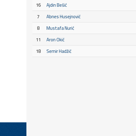
16
Ajdin Bešić
7
Abnes Husejnović
8
Mustafa Nurić
11
Aron Okić
18
Semir Hadžić