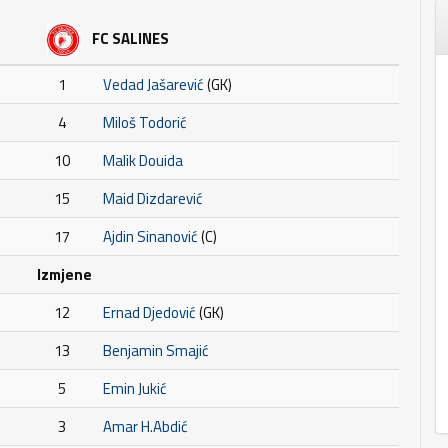
FC SALINES
1
Vedad Jašarević
(GK)
4
Miloš Todorić
10
Malik Douida
15
Maid Dizdarević
17
Ajdin Sinanović
(C)
Izmjene
12
Ernad Djedović
(GK)
13
Benjamin Smajić
5
Emin Jukić
3
Amar H.Abdić