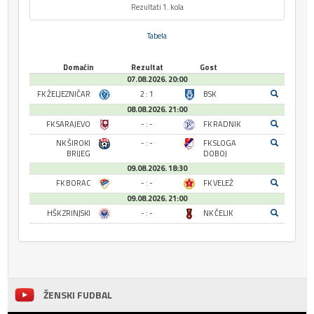
Rezultati 1. kola
Tabela
Domaćin
Rezultat
Gost
07.08.2026. 20:00
FK ŽELJEZNIČAR
2 : 1
BSK
08.08.2026. 21:00
FK SARAJEVO
- : -
FK RADNIK
NK ŠIROKI
- : -
FK SLOGA
BRIJEG
DOBOJ
09.08.2026. 18:30
FK BORAC
- : -
FK VELEŽ
09.08.2026. 21:00
HŠK ZRINJSKI
- : -
NK ČELIK
ŽENSKI FUDBAL