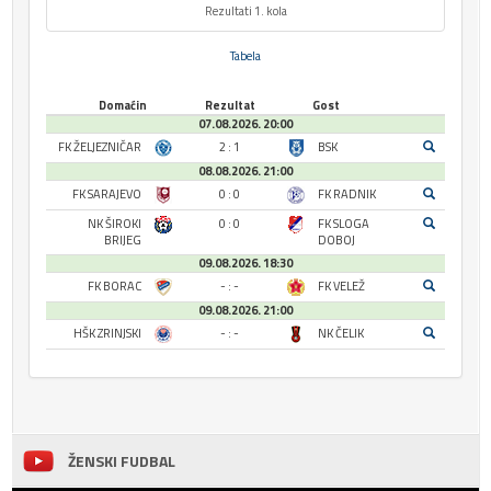
Rezultati 1. kola
Tabela
Domaćin
Rezultat
Gost
07.08.2026. 20:00
FK ŽELJEZNIČAR
2 : 1
BSK
08.08.2026. 21:00
FK SARAJEVO
0 : 0
FK RADNIK
NK ŠIROKI
0 : 0
FK SLOGA
BRIJEG
DOBOJ
09.08.2026. 18:30
FK BORAC
- : -
FK VELEŽ
09.08.2026. 21:00
HŠK ZRINJSKI
- : -
NK ČELIK
ŽENSKI FUDBAL