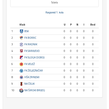
Tabela
Raspored 1. kola
Klub
U
P
N
I
Bod
1
BSK
0
0
0
0
0
2
FK BORAC
0
0
0
0
0
3
FK RADNIK
0
0
0
0
0
4
FK SARAJEVO
0
0
0
0
0
5
FK SLOGA DOBOJ
0
0
0
0
0
6
FK VELEŽ
0
0
0
0
0
7
FK ŽELJEZNIČAR
0
0
0
0
0
8
HŠK ZRINJSKI
0
0
0
0
0
9
NK ČELIK
0
0
0
0
0
10
NK ŠIROKI BRIJEG
0
0
0
0
0