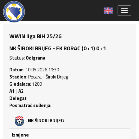
Toggle 
WWIN liga BiH 25/26
NK ŠIROKI BRIJEG - FK BORAC (0 : 1) 0 : 1
Status:
Odigrana
Datum
: 10.05.2026 19:30
Stadion
: Pecara - Široki Brijeg
Gledalaca
: 1200
A1
: |
A2
:
Delegat
:
Posmatrač suđenja
:
NK ŠIROKI BRIJEG
Izmjene