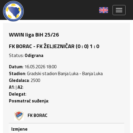
Toggle 
WWIN liga BiH 25/26
FK BORAC - FK ŽELJEZNIČAR (0 : 0) 1 : 0
Status:
Odigrana
Datum
: 16.05.2026 18:00
Stadion
: Gradski stadion Banja Luka - Banja Luka
Gledalaca
: 2500
A1
: |
A2
:
Delegat
:
Posmatrač suđenja
:
FK BORAC
Izmjene