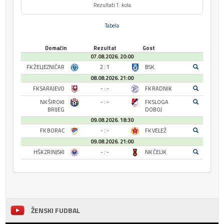
Rezultati 1. kola
Tabela
Domaćin
Rezultat
Gost
07.08.2026. 20:00
FK ŽELJEZNIČAR
2 : 1
BSK
08.08.2026. 21:00
FK SARAJEVO
- : -
FK RADNIK
NK ŠIROKI
- : -
FK SLOGA
BRIJEG
DOBOJ
09.08.2026. 18:30
FK BORAC
- : -
FK VELEŽ
09.08.2026. 21:00
HŠK ZRINJSKI
- : -
NK ČELIK
ŽENSKI FUDBAL