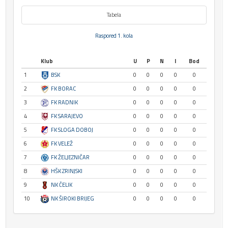
Tabela
Raspored 1. kola
Klub
U
P
N
I
Bod
1
BSK
0
0
0
0
0
2
FK BORAC
0
0
0
0
0
3
FK RADNIK
0
0
0
0
0
4
FK SARAJEVO
0
0
0
0
0
5
FK SLOGA DOBOJ
0
0
0
0
0
6
FK VELEŽ
0
0
0
0
0
7
FK ŽELJEZNIČAR
0
0
0
0
0
8
HŠK ZRINJSKI
0
0
0
0
0
9
NK ČELIK
0
0
0
0
0
10
NK ŠIROKI BRIJEG
0
0
0
0
0