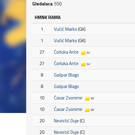
Gledalaca
: 550
HMNK RAMA
1
Vučić Marko
(GK)
1
Vučić Marko
(GK)
27
Ćorluka Ante
34'
27
Ćorluka Ante
34'
8
Gašpar Blago
8
Gašpar Blago
10
Ćavar Zvonimir
39'
10
Ćavar Zvonimir
39'
20
Nevistić Duje
(C)
20
Nevistić Duje
(C)