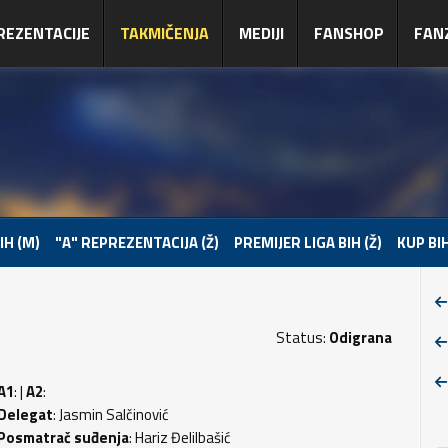
REZENTACIJE
TAKMIČENJA
MEDIJI
FANSHOP
FAN
IH (M)
"A" REPREZENTACIJA (Ž)
PREMIJER LIGA BIH (Ž)
KUP BIH
Status:
Odigrana
A1
: |
A2
:
Delegat
: Jasmin Salčinović
Posmatrač suđenja
: Hariz Đelilbašić