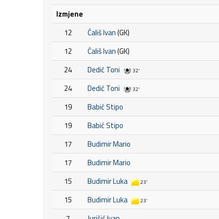
Izmjene
12
Ćališ Ivan
(GK)
12
Ćališ Ivan
(GK)
24
Dedić Toni
32'
24
Dedić Toni
32'
19
Babić Stipo
19
Babić Stipo
17
Budimir Mario
17
Budimir Mario
15
Budimir Luka
23'
15
Budimir Luka
23'
7
Juričić Ivan