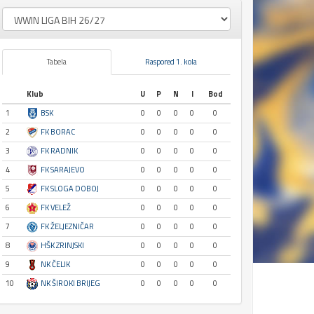
Tabela
Raspored 1. kola
Klub
U
P
N
I
Bod
1
BSK
0
0
0
0
0
2
FK BORAC
0
0
0
0
0
3
FK RADNIK
0
0
0
0
0
4
FK SARAJEVO
0
0
0
0
0
5
FK SLOGA DOBOJ
0
0
0
0
0
6
FK VELEŽ
0
0
0
0
0
7
FK ŽELJEZNIČAR
0
0
0
0
0
8
HŠK ZRINJSKI
0
0
0
0
0
9
NK ČELIK
0
0
0
0
0
10
NK ŠIROKI BRIJEG
0
0
0
0
0