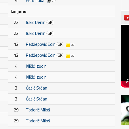
9
Perić Luka
23'
Izmjene
22
Jukić Denin
(GK)
22
Jukić Denin
(GK)
12
Redžepović Edin
(GK)
39'
12
Redžepović Edin
(GK)
39'
4
Kličić Izudin
4
Kličić Izudin
3
Ćatić Srđan
3
Ćatić Srđan
29
Todorić Miloš
29
Todorić Miloš