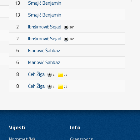
13
Smajić Benjamin
13
Smajić Benjamin
2
Ibrišimović Sejad
36'
2
Ibrišimović Sejad
36'
6
Isanović Šahbaz
6
Isanović Šahbaz
8
Čeh Žiga
4'
27'
8
Čeh Žiga
4'
27'
Vijesti
Info
Nogomet (M)
Grassroots