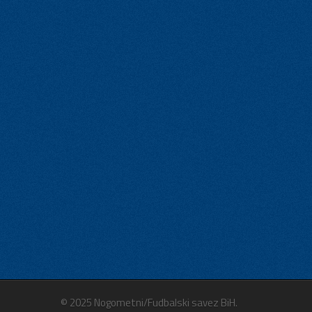
© 2025 Nogometni/Fudbalski savez BiH.