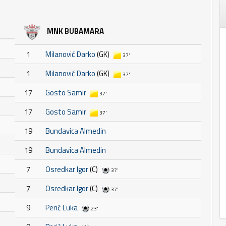
MNK BUBAMARA
1
Milanović Darko
(GK)
37'
1
Milanović Darko
(GK)
37'
17
Gosto Samir
37'
17
Gosto Samir
37'
19
Bundavica Almedin
19
Bundavica Almedin
7
Osredkar Igor
(C)
37'
7
Osredkar Igor
(C)
37'
9
Perić Luka
23'