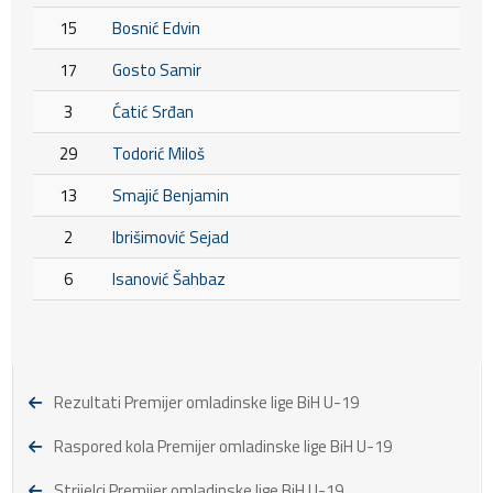
15
Bosnić Edvin
17
Gosto Samir
3
Ćatić Srđan
29
Todorić Miloš
13
Smajić Benjamin
2
Ibrišimović Sejad
6
Isanović Šahbaz
Rezultati Premijer omladinske lige BiH U-19
Raspored kola Premijer omladinske lige BiH U-19
Strijelci Premijer omladinske lige BiH U-19