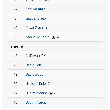
27
Ćorluka Ante
8
Gašpar Blago
10
Ćavar Zvonimir
9
Ivanković Darko
40'
Izmjene
12
Ćališ Ivan
(GK)
24
Dedić Toni
19
Babić Stipo
20
Nevistić Duje
(C)
17
Budimir Mario
40'
15
Budimir Luka