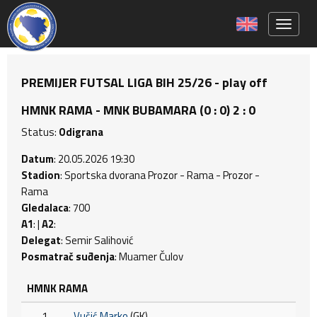
Toggle 
PREMIJER FUTSAL LIGA BIH 25/26 - play off
HMNK RAMA - MNK BUBAMARA (0 : 0) 2 : 0
Status:
Odigrana
Datum
: 20.05.2026 19:30
Stadion
: Sportska dvorana Prozor - Rama - Prozor -
Rama
Gledalaca
: 700
A1
: |
A2
:
Delegat
: Semir Salihović
Posmatrač suđenja
: Muamer Čulov
HMNK RAMA
1
Vučić Marko
(GK)