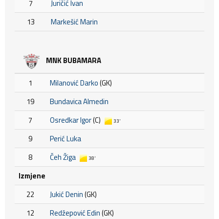
7
Juričić Ivan
13
Markešić Marin
MNK BUBAMARA
1
Milanović Darko
(GK)
19
Bundavica Almedin
7
Osredkar Igor
(C)
33'
9
Perić Luka
8
Čeh Žiga
38'
Izmjene
22
Jukić Denin
(GK)
12
Redžepović Edin
(GK)