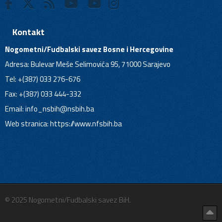
Kontakt
Nogometni/Fudbalski savez Bosne i Hercegovine
Adresa: Bulevar Meše Selimovića 95, 71000 Sarajevo
Tel: +(387) 033 276-676
Fax: +(387) 033 444-332
Email:
info_nsbih@nsbih.ba
Web stranica: https://www.nfsbih.ba
© 2025 Nogometni/Fudbalski savez BiH.