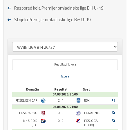
Raspored kola Premijer omladinske lige BiH U-19
Strijelci Premijer omladinske lige BiH U-19
Rezultati 1. kola
Tabela
Domaćin
Rezultat
Gost
07.08.2026. 20:00
FK ŽELJEZNIČAR
2 : 1
BSK
08.08.2026. 21:00
FK SARAJEVO
0 : 0
FK RADNIK
NK ŠIROKI
0 : 0
FK SLOGA
BRIJEG
DOBOJ