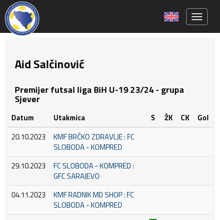
Toggle 
Aid Salčinović
Premijer futsal liga BiH U-19 23/24 - grupa
Sjever
Datum
Utakmica
S
ŽK
CK
Gol
20.10.2023
KMF BRČKO ZDRAVLJE : FC
SLOBODA - KOMPRED
29.10.2023
FC SLOBODA - KOMPRED :
GFC SARAJEVO
04.11.2023
KMF RADNIK MD SHOP : FC
SLOBODA - KOMPRED