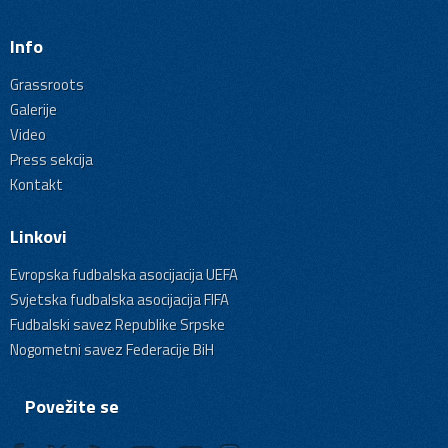
Info
Grassroots
Galerije
Video
Press sekcija
Kontakt
Linkovi
Evropska fudbalska asocijacija UEFA
Svjetska fudbalska asocijacija FIFA
Fudbalski savez Republike Srpske
Nogometni savez Federacije BiH
Povežite se