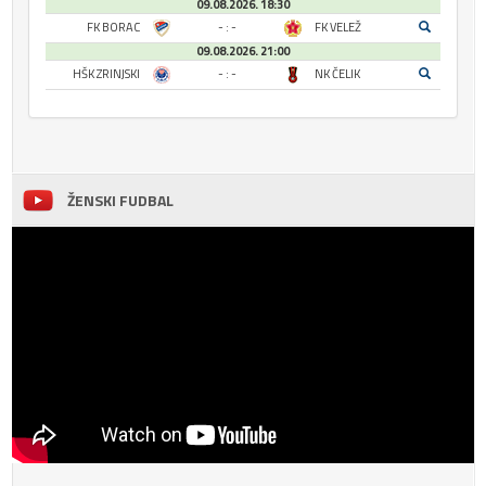
09.08.2026. 18:30
FK BORAC
- : -
FK VELEŽ
09.08.2026. 21:00
HŠK ZRINJSKI
- : -
NK ČELIK
ŽENSKI FUDBAL