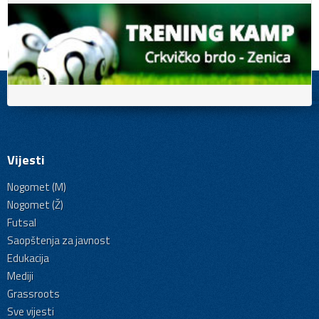
Vijesti
Nogomet (M)
Nogomet (Ž)
Futsal
Saopštenja za javnost
Edukacija
Mediji
Grassroots
Sve vijesti