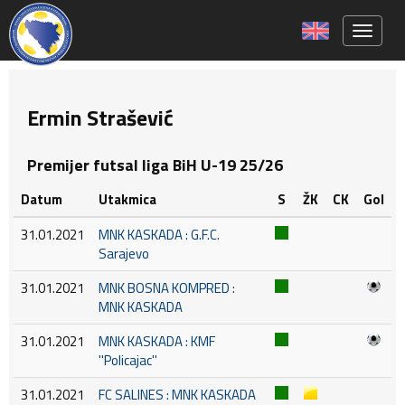
Toggle 
Ermin Strašević
Premijer futsal liga BiH U-19 25/26
Datum
Utakmica
S
ŽK
CK
Gol
31.01.2021
MNK KASKADA : G.F.C.
Sarajevo
31.01.2021
MNK BOSNA KOMPRED :
MNK KASKADA
31.01.2021
MNK KASKADA : KMF
''Policajac''
31.01.2021
FC SALINES : MNK KASKADA