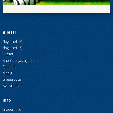
Vijesti
Nogomet (M)
Nogomet (Ž)
Futsal
Saopštenja za javnost
Edukacija
Mediji
Grassroots
Sve vijesti
Info
Grassroots