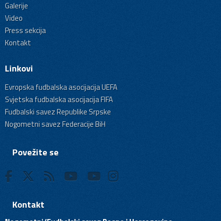
Galerije
Video
Press sekcija
Kontakt
Linkovi
Evropska fudbalska asocijacija UEFA
Svjetska fudbalska asocijacija FIFA
Fudbalski savez Republike Srpske
Nogometni savez Federacije BiH
Povežite se
Kontakt