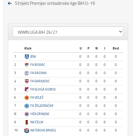
Strijelci Premijer omladinske lige BiH U-19
Klub
U
P
N
I
Bod
1
BSK
0
0
0
0
0
2
FK BORAC
0
0
0
0
0
3
FK RADNIK
0
0
0
0
0
4
FK SARAJEVO
0
0
0
0
0
5
FK SLOGA DOBOJ
0
0
0
0
0
6
FK VELEŽ
0
0
0
0
0
7
FK ŽELJEZNIČAR
0
0
0
0
0
8
HŠK ZRINJSKI
0
0
0
0
0
9
NK ČELIK
0
0
0
0
0
10
NK ŠIROKI BRIJEG
0
0
0
0
0