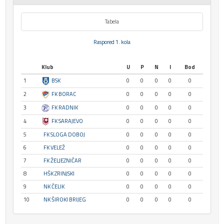
Tabela
Raspored 1. kola
Klub
U
P
N
I
Bod
1
BSK
0
0
0
0
0
2
FK BORAC
0
0
0
0
0
3
FK RADNIK
0
0
0
0
0
4
FK SARAJEVO
0
0
0
0
0
5
FK SLOGA DOBOJ
0
0
0
0
0
6
FK VELEŽ
0
0
0
0
0
7
FK ŽELJEZNIČAR
0
0
0
0
0
8
HŠK ZRINJSKI
0
0
0
0
0
9
NK ČELIK
0
0
0
0
0
10
NK ŠIROKI BRIJEG
0
0
0
0
0