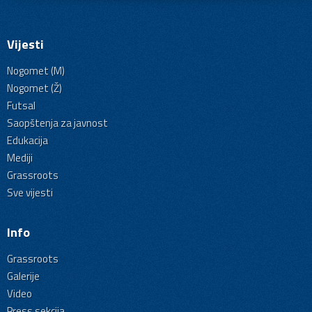
Vijesti
Nogomet (M)
Nogomet (Ž)
Futsal
Saopštenja za javnost
Edukacija
Mediji
Grassroots
Sve vijesti
Info
Grassroots
Galerije
Video
Press sekcija