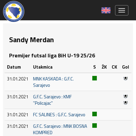
Toggle 
Sandy Merdan
Premijer futsal liga BiH U-19 25/26
Datum
Utakmica
S
ŽK
CK
Gol
31.01.2021
MNK KASKADA : G.F.C.
Sarajevo
31.01.2021
G.F.C. Sarajevo : KMF
''Policajac''
31.01.2021
FC SALINES : G.F.C. Sarajevo
31.01.2021
G.F.C. Sarajevo : MNK BOSNA
KOMPRED