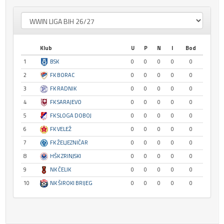
Klub
U
P
N
I
Bod
1
BSK
0
0
0
0
0
2
FK BORAC
0
0
0
0
0
3
FK RADNIK
0
0
0
0
0
4
FK SARAJEVO
0
0
0
0
0
5
FK SLOGA DOBOJ
0
0
0
0
0
6
FK VELEŽ
0
0
0
0
0
7
FK ŽELJEZNIČAR
0
0
0
0
0
8
HŠK ZRINJSKI
0
0
0
0
0
9
NK ČELIK
0
0
0
0
0
10
NK ŠIROKI BRIJEG
0
0
0
0
0