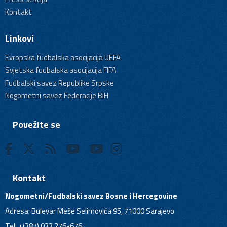
Kontakt
Linkovi
Evropska fudbalska asocijacija UEFA
Svjetska fudbalska asocijacija FIFA
Fudbalski savez Republike Srpske
Nogometni savez Federacije BiH
Povežite se
Kontakt
Nogometni/Fudbalski savez Bosne i Hercegovine
Adresa: Bulevar Meše Selimovića 95, 71000 Sarajevo
Tel: +(387) 033 276-676