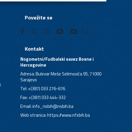
Povežite se
Kontakt
Nogometni/Fudbalski savez Bosne i
Hercegovine
Adresa: Bulevar Meše Selimovića 95, 71000
Sarajevo
A
Tel: +(387) 033 276-676
Fax: +(387) 033 444-332
Email:
info_nsbih@nsbih.ba
Web stranica: https://www.nfsbih.ba