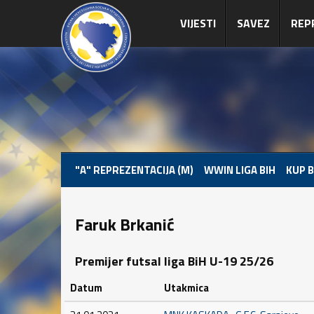
VIJESTI
SAVEZ
REP
"A" REPREZENTACIJA (M)
WWIN LIGA BIH
KUP B
Faruk Brkanić
Premijer futsal liga BiH U-19 25/26
Datum
Utakmica