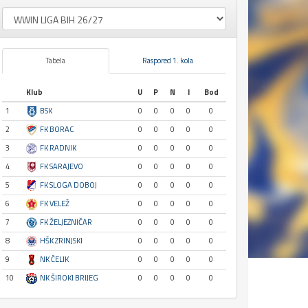
Tabela
Raspored 1. kola
Klub
U
P
N
I
Bod
1
BSK
0
0
0
0
0
2
FK BORAC
0
0
0
0
0
3
FK RADNIK
0
0
0
0
0
4
FK SARAJEVO
0
0
0
0
0
5
FK SLOGA DOBOJ
0
0
0
0
0
6
FK VELEŽ
0
0
0
0
0
7
FK ŽELJEZNIČAR
0
0
0
0
0
8
HŠK ZRINJSKI
0
0
0
0
0
9
NK ČELIK
0
0
0
0
0
10
NK ŠIROKI BRIJEG
0
0
0
0
0