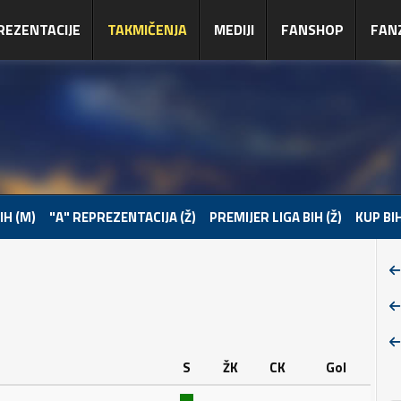
REZENTACIJE
TAKMIČENJA
MEDIJI
FANSHOP
FAN
IH (M)
"A" REPREZENTACIJA (Ž)
PREMIJER LIGA BIH (Ž)
KUP BIH
S
ŽK
CK
Gol