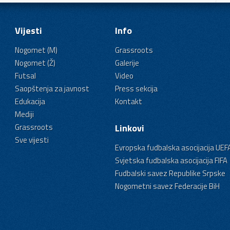
Vijesti
Info
Nogomet (M)
Grassroots
Nogomet (Ž)
Galerije
Futsal
Video
Saopštenja za javnost
Press sekcija
Edukacija
Kontakt
Mediji
Grassroots
Linkovi
Sve vijesti
Evropska fudbalska asocijacija UEF
Svjetska fudbalska asocijacija FIFA
Fudbalski savez Republike Srpske
Nogometni savez Federacije BiH