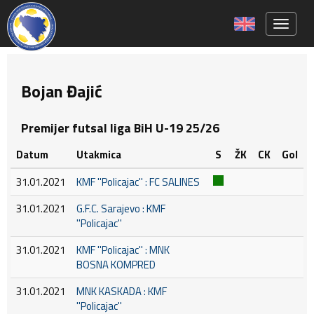
Toggle 
Bojan Đajić
Premijer futsal liga BiH U-19 25/26
Datum
Utakmica
S
ŽK
CK
Gol
31.01.2021
KMF ''Policajac'' : FC SALINES
31.01.2021
G.F.C. Sarajevo : KMF
''Policajac''
31.01.2021
KMF ''Policajac'' : MNK
BOSNA KOMPRED
31.01.2021
MNK KASKADA : KMF
''Policajac''