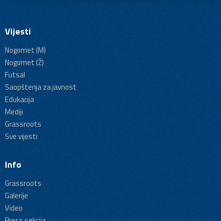
Vijesti
Nogomet (M)
Nogomet (Ž)
Futsal
Saopštenja za javnost
Edukacija
Mediji
Grassroots
Sve vijesti
Info
Grassroots
Galerije
Video
Press sekcija