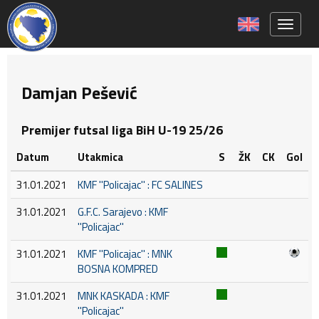
Toggle 
Damjan Pešević
Premijer futsal liga BiH U-19 25/26
Datum
Utakmica
S
ŽK
CK
Gol
31.01.2021
KMF ''Policajac'' : FC SALINES
31.01.2021
G.F.C. Sarajevo : KMF
''Policajac''
31.01.2021
KMF ''Policajac'' : MNK
BOSNA KOMPRED
31.01.2021
MNK KASKADA : KMF
''Policajac''