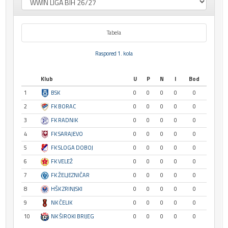
Tabela
Raspored 1. kola
Klub
U
P
N
I
Bod
1
BSK
0
0
0
0
0
2
FK BORAC
0
0
0
0
0
3
FK RADNIK
0
0
0
0
0
4
FK SARAJEVO
0
0
0
0
0
5
FK SLOGA DOBOJ
0
0
0
0
0
6
FK VELEŽ
0
0
0
0
0
7
FK ŽELJEZNIČAR
0
0
0
0
0
8
HŠK ZRINJSKI
0
0
0
0
0
9
NK ČELIK
0
0
0
0
0
10
NK ŠIROKI BRIJEG
0
0
0
0
0