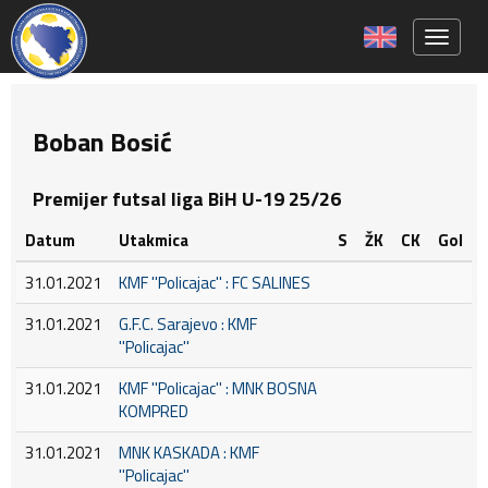
Toggle 
Boban Bosić
Premijer futsal liga BiH U-19 25/26
Datum
Utakmica
S
ŽK
CK
Gol
31.01.2021
KMF ''Policajac'' : FC SALINES
31.01.2021
G.F.C. Sarajevo : KMF
''Policajac''
31.01.2021
KMF ''Policajac'' : MNK BOSNA
KOMPRED
31.01.2021
MNK KASKADA : KMF
''Policajac''