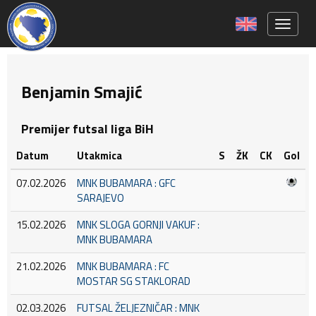
Toggle 
Benjamin Smajić
Premijer futsal liga BiH
Datum
Utakmica
S
ŽK
CK
Gol
07.02.2026
MNK BUBAMARA : GFC
SARAJEVO
15.02.2026
MNK SLOGA GORNJI VAKUF :
MNK BUBAMARA
21.02.2026
MNK BUBAMARA : FC
MOSTAR SG STAKLORAD
02.03.2026
FUTSAL ŽELJEZNIČAR : MNK