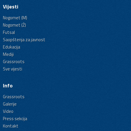
Vijesti
Nogomet (M)
Nogomet (Ž)
Futsal
Saopštenja za javnost
Edukacija
Mediji
Grassroots
Sve vijesti
Info
Grassroots
Galerije
Video
Press sekcija
Kontakt