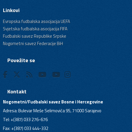
Linkovi
Evropska fudbalska asocijacija UEFA
Svjetska fudbalska asocijacija FIFA
Fudbalski savez Republike Srpske
Nogometni savez Federacije BiH
Povežite se
Kontakt
Nogometni/Fudbalski savez Bosne i Hercegovine
Adresa: Bulevar Meše Selimovića 95, 71000 Sarajevo
Tel: +(387) 033 276-676
Fax: +(387) 033 444-332