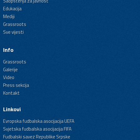
Saopštenja za javnost
Edukacija
Mediji
Grassroots
Sve vijesti
Info
Grassroots
Galerije
Video
Press sekcija
Kontakt
Linkovi
Evropska fudbalska asocijacija UEFA
Svjetska fudbalska asocijacija FIFA
Fudbalski savez Republike Srpske