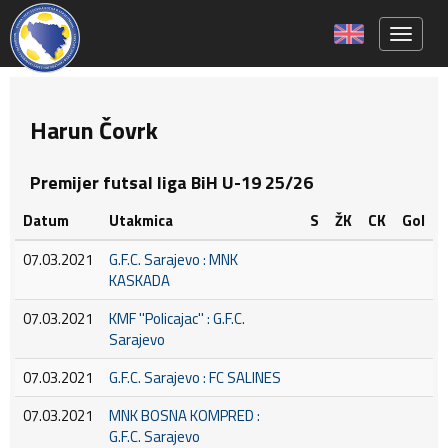
Toggle 
Harun Čovrk
Premijer futsal liga BiH U-19 25/26
Datum
Utakmica
S
ŽK
CK
Gol
07.03.2021
G.F.C. Sarajevo : MNK
KASKADA
07.03.2021
KMF ''Policajac'' : G.F.C.
Sarajevo
07.03.2021
G.F.C. Sarajevo : FC SALINES
07.03.2021
MNK BOSNA KOMPRED :
G.F.C. Sarajevo