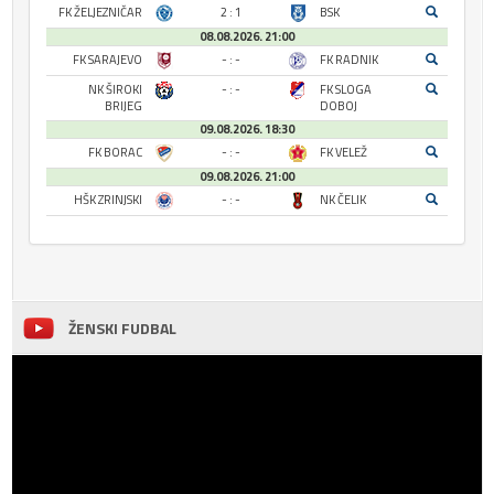
FK ŽELJEZNIČAR
2 : 1
BSK
08.08.2026. 21:00
FK SARAJEVO
- : -
FK RADNIK
NK ŠIROKI
- : -
FK SLOGA
BRIJEG
DOBOJ
09.08.2026. 18:30
FK BORAC
- : -
FK VELEŽ
09.08.2026. 21:00
HŠK ZRINJSKI
- : -
NK ČELIK
ŽENSKI FUDBAL