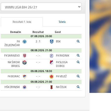
Rezultati 1. kola
Tabela
Domaćin
Rezultat
Gost
07.08.2026. 20:00
FK
2 : 1
BSK
ŽELJEZNIČAR
08.08.2026. 21:00
FK SARAJEVO
- : -
FK RADNIK
NK ŠIROKI
- : -
FK SLOGA
BRIJEG
DOBOJ
09.08.2026. 18:30
FK BORAC
- : -
FK VELEŽ
09.08.2026. 21:00
HŠK ZRINJSKI
- : -
NK ČELIK