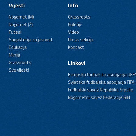
Vijesti
Info
Nogomet (M)
Grassroots
Nogomet (Ž)
Galerije
Futsal
Video
Saopštenja za javnost
Press sekcija
Edukacija
Kontakt
Mediji
Grassroots
Linkovi
Sve vijesti
Evropska fudbalska asocijacija UEF
Svjetska fudbalska asocijacija FIFA
Fudbalski savez Republike Srpske
Nogometni savez Federacije BiH