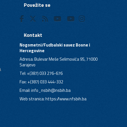
Povežite se
Kontakt
Nogometni/Fudbalski savez Bosne i
Hercegovine
Adresa: Bulevar Meše Selimovića 95, 71000
Sarajevo
A
Tel: +(387) 033 276-676
Fax: +(387) 033 444-332
Email:
info_nsbih@nsbih.ba
Web stranica: https://www.nfsbih.ba