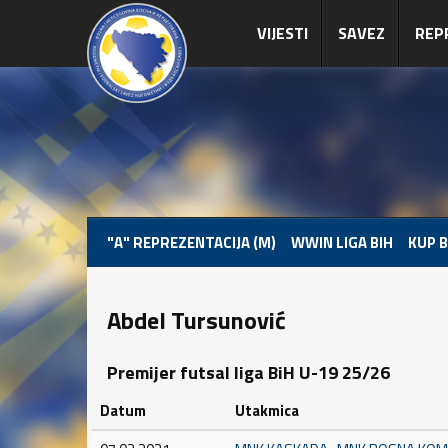
VIJESTI
SAVEZ
REP
"A" REPREZENTACIJA (M)
WWIN LIGA BIH
KUP B
Abdel Tursunović
Premijer futsal liga BiH U-19 25/26
Datum
Utakmica