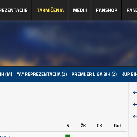
REZENTACIJE
TAKMIČENJA
MEDIJI
FANSHOP
FAN
IH (M)
"A" REPREZENTACIJA (Ž)
PREMIJER LIGA BIH (Ž)
KUP BIH
S
ŽK
CK
Gol