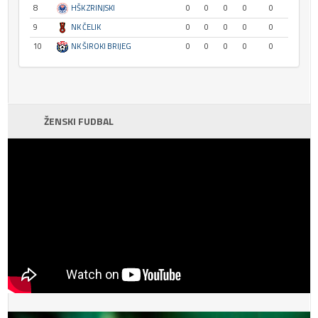
8
HŠK ZRINJSKI
0
0
0
0
0
9
NK ČELIK
0
0
0
0
0
10
NK ŠIROKI BRIJEG
0
0
0
0
0
ŽENSKI FUDBAL