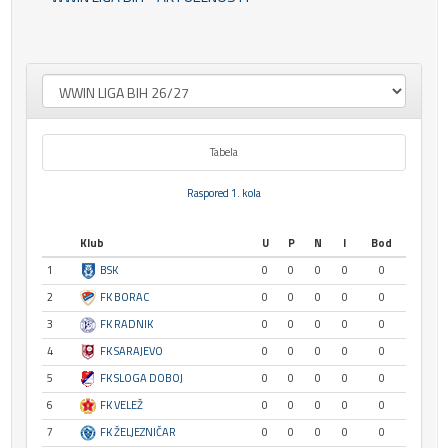
Tabela
Raspored 1. kola
Klub
U
P
N
I
Bod
1
BSK
0
0
0
0
0
2
FK BORAC
0
0
0
0
0
3
FK RADNIK
0
0
0
0
0
4
FK SARAJEVO
0
0
0
0
0
5
FK SLOGA DOBOJ
0
0
0
0
0
6
FK VELEŽ
0
0
0
0
0
7
FK ŽELJEZNIČAR
0
0
0
0
0