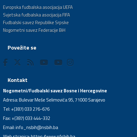
Evropska fudbalska asocijacija UEFA
Svjetska fudbalska asocijacija FIFA
Fudbalski savez Republike Srpske
Nogometni savez Federacije BiH
Povežite se
Kontakt
Nogometni/Fudbalski savez Bosne i Hercegovine
Adresa: Bulevar Meše Selimovića 95, 71000 Sarajevo
Tel: +(387) 033 276-676
Fax: +(387) 033 444-332
Email:
info_nsbih@nsbih.ba
Web stranica: https://www.nfsbih.ba