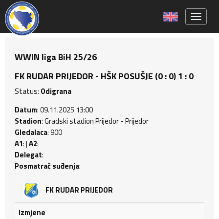
Toggle 
WWIN liga BiH 25/26
FK RUDAR PRIJEDOR - HŠK POSUŠJE (0 : 0) 1 : 0
Status:
Odigrana
Datum
: 09.11.2025 13:00
Stadion
: Gradski stadion Prijedor - Prijedor
Gledalaca
: 900
A1
: |
A2
:
Delegat
:
Posmatrač suđenja
:
FK RUDAR PRIJEDOR
Izmjene