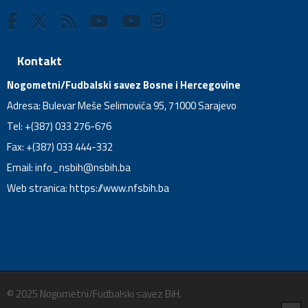
Kontakt
Nogometni/Fudbalski savez Bosne i Hercegovine
Adresa: Bulevar Meše Selimovića 95, 71000 Sarajevo
Tel: +(387) 033 276-676
Fax: +(387) 033 444-332
Email:
info_nsbih@nsbih.ba
Web stranica: https://www.nfsbih.ba
© 2025 Nogometni/Fudbalski savez BiH.