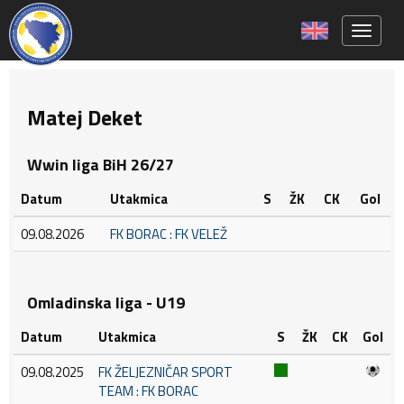
Toggle 
Matej Deket
Wwin liga BiH 26/27
Datum
Utakmica
S
ŽK
CK
Gol
09.08.2026
FK BORAC : FK VELEŽ
Omladinska liga - U19
Datum
Utakmica
S
ŽK
CK
Gol
09.08.2025
FK ŽELJEZNIČAR SPORT
TEAM : FK BORAC