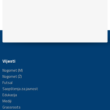
Vijesti
Nogomet (M)
Nogomet (Ž)
Futsal
Saopštenja za javnost
Edukacija
Mediji
Grassroots