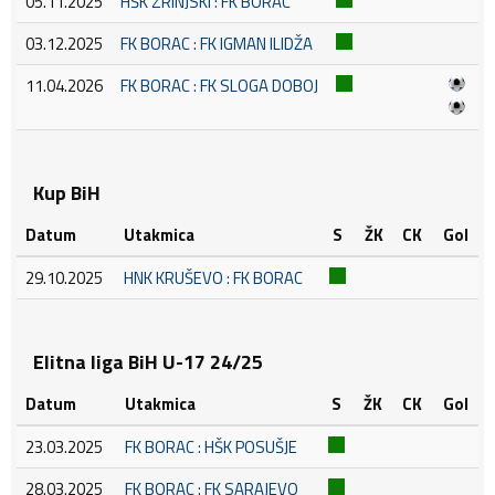
05.11.2025
HŠK ZRINJSKI : FK BORAC
03.12.2025
FK BORAC : FK IGMAN ILIDŽA
11.04.2026
FK BORAC : FK SLOGA DOBOJ
Kup BiH
Datum
Utakmica
S
ŽK
CK
Gol
29.10.2025
HNK KRUŠEVO : FK BORAC
Elitna liga BiH U-17 24/25
Datum
Utakmica
S
ŽK
CK
Gol
23.03.2025
FK BORAC : HŠK POSUŠJE
28.03.2025
FK BORAC : FK SARAJEVO