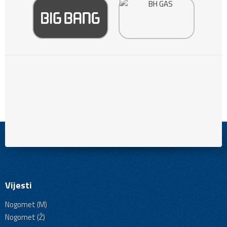
Vijesti
Nogomet (M)
Nogomet (Ž)