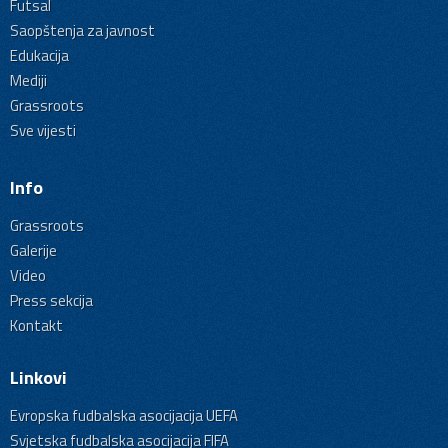
Futsal
Saopštenja za javnost
Edukacija
Mediji
Grassroots
Sve vijesti
Info
Grassroots
Galerije
Video
Press sekcija
Kontakt
Linkovi
Evropska fudbalska asocijacija UEFA
Svjetska fudbalska asocijacija FIFA