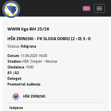
Toggle 
WWIN liga BiH 25/26
HŠK ZRINJSKI - FK SLOGA DOBOJ (2 : 0) 3 : 0
Status:
Odigrana
Datum
: 17.09.2025 16:00
Stadion
: HŠK 'Zrinjski' - Mostar
Gledalaca
: 1500
A1
: |
A2
:
Delegat
:
Posmatrač suđenja
:
HŠK ZRINJSKI
Izmjene