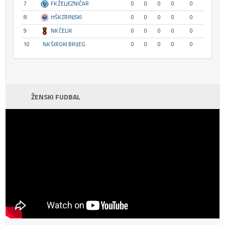
7
FK ŽELJEZNIČAR
0
0
0
0
0
8
HŠK ZRINJSKI
0
0
0
0
0
9
NK ČELIK
0
0
0
0
0
10
NK ŠIROKI BRIJEG
0
0
0
0
0
ŽENSKI FUDBAL