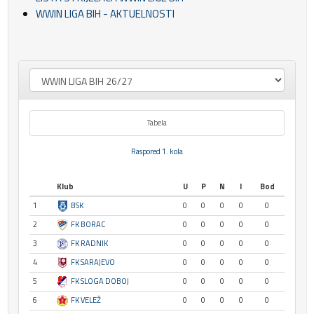
WWIN LIGA BIH - AKTUELNOSTI
Tabela
Raspored 1. kola
Klub
U
P
N
I
Bod
1
BSK
0
0
0
0
0
2
FK BORAC
0
0
0
0
0
3
FK RADNIK
0
0
0
0
0
4
FK SARAJEVO
0
0
0
0
0
5
FK SLOGA DOBOJ
0
0
0
0
0
6
FK VELEŽ
0
0
0
0
0