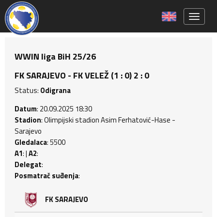
Toggle 
WWIN liga BiH 25/26
FK SARAJEVO - FK VELEŽ (1 : 0) 2 : 0
Status:
Odigrana
Datum
: 20.09.2025 18:30
Stadion
: Olimpijski stadion Asim Ferhatović-Hase -
Sarajevo
Gledalaca
: 5500
A1
: |
A2
:
Delegat
:
Posmatrač suđenja
:
FK SARAJEVO