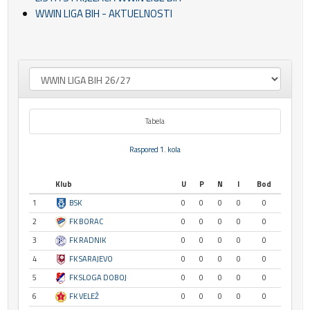
WWIN LIGA BIH - AKTUELNOSTI
Tabela
Raspored 1. kola
Klub
U
P
N
I
Bod
1
BSK
0
0
0
0
0
2
FK BORAC
0
0
0
0
0
3
FK RADNIK
0
0
0
0
0
4
FK SARAJEVO
0
0
0
0
0
5
FK SLOGA DOBOJ
0
0
0
0
0
6
FK VELEŽ
0
0
0
0
0