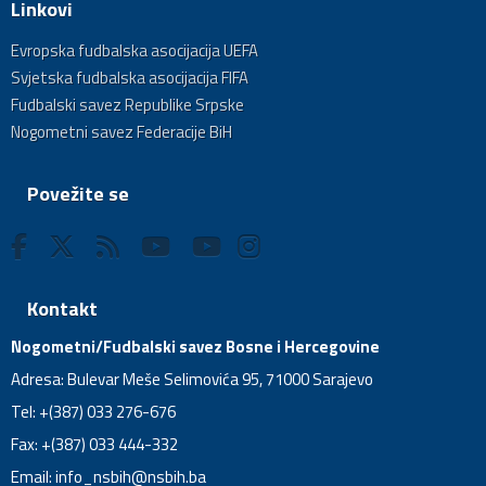
Linkovi
Evropska fudbalska asocijacija UEFA
Svjetska fudbalska asocijacija FIFA
Fudbalski savez Republike Srpske
Nogometni savez Federacije BiH
Povežite se
Kontakt
Nogometni/Fudbalski savez Bosne i Hercegovine
Adresa: Bulevar Meše Selimovića 95, 71000 Sarajevo
Tel: +(387) 033 276-676
Fax: +(387) 033 444-332
Email:
info_nsbih@nsbih.ba