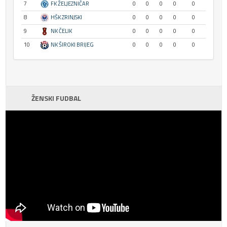
7
FK ŽELJEZNIČAR
0
0
0
0
0
8
HŠK ZRINJSKI
0
0
0
0
0
9
NK ČELIK
0
0
0
0
0
10
NK ŠIROKI BRIJEG
0
0
0
0
0
ŽENSKI FUDBAL