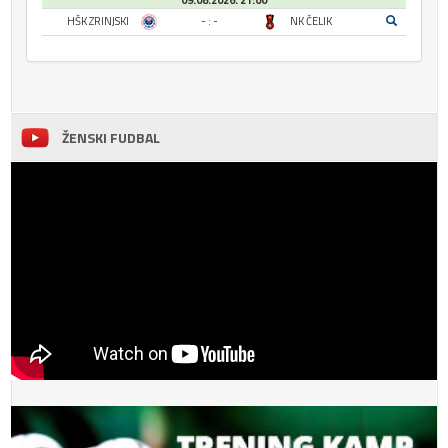
09.08.2026. 21:00
HŠK ZRINJSKI
- : -
NK ČELIK
ŽENSKI FUDBAL