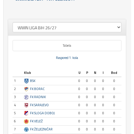
Tabela
Raspored 1. kola
Klub
U
P
N
I
Bod
1
BSK
0
0
0
0
0
2
FK BORAC
0
0
0
0
0
3
FK RADNIK
0
0
0
0
0
4
FK SARAJEVO
0
0
0
0
0
5
FK SLOGA DOBOJ
0
0
0
0
0
6
FK VELEŽ
0
0
0
0
0
7
FK ŽELJEZNIČAR
0
0
0
0
0