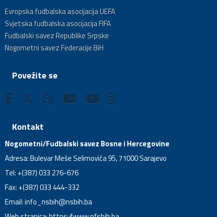
Evropska fudbalska asocijacija UEFA
Svjetska fudbalska asocijacija FIFA
Fudbalski savez Republike Srpske
Nogometni savez Federacije BiH
Povežite se
Kontakt
Nogometni/Fudbalski savez Bosne i Hercegovine
Adresa: Bulevar Meše Selimovića 95, 71000 Sarajevo
Tel: +(387) 033 276-676
Fax: +(387) 033 444-332
Email:
info_nsbih@nsbih.ba
Web stranica: https://www.nfsbih.ba