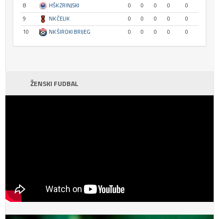
8
HŠK ZRINJSKI
0
0
0
0
0
9
NK ČELIK
0
0
0
0
0
10
NK ŠIROKI BRIJEG
0
0
0
0
0
ŽENSKI FUDBAL