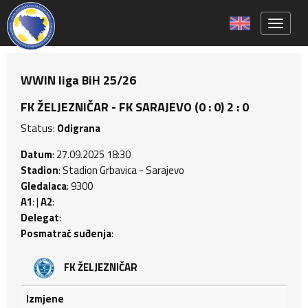
Toggle 
WWIN liga BiH 25/26
FK ŽELJEZNIČAR - FK SARAJEVO (0 : 0) 2 : 0
Status:
Odigrana
Datum
: 27.09.2025 18:30
Stadion
: Stadion Grbavica - Sarajevo
Gledalaca
: 9300
A1
: |
A2
:
Delegat
:
Posmatrač suđenja
:
FK ŽELJEZNIČAR
Izmjene