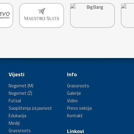
Vijesti
Info
Nogomet (M)
Grassroots
Nogomet (Ž)
Galerije
Futsal
Video
Saopštenja za javnost
Press sekcija
Edukacija
Kontakt
Mediji
Grassroots
Linkovi