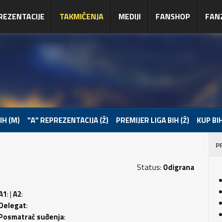
REZENTACIJE
TAKMIČENJA
MEDIJI
FANSHOP
FAN
IH (M)
"A" REPREZENTACIJA (Ž)
PREMIJER LIGA BIH (Ž)
KUP BIH
P
Status:
Odigrana
A1
: |
A2
:
Delegat
:
Posmatrač suđenja
: