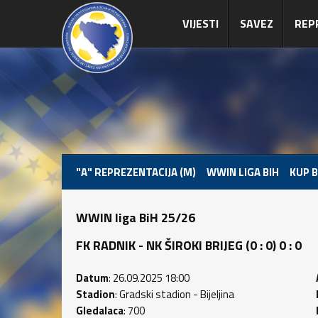
VIJESTI
SAVEZ
REP
"A" REPREZENTACIJA (M)
WWIN LIGA BIH
KUP B
WWIN liga BiH 25/26
FK RADNIK - NK ŠIROKI BRIJEG (0 : 0) 0 : 0
Datum
: 26.09.2025 18:00
Stadion
: Gradski stadion - Bijeljina
Gledalaca
: 700