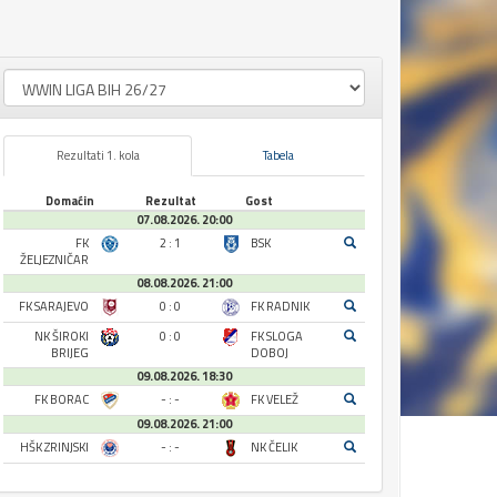
Rezultati 1. kola
Tabela
Domaćin
Rezultat
Gost
07.08.2026. 20:00
FK
2 : 1
BSK
ŽELJEZNIČAR
08.08.2026. 21:00
FK SARAJEVO
0 : 0
FK RADNIK
NK ŠIROKI
0 : 0
FK SLOGA
BRIJEG
DOBOJ
09.08.2026. 18:30
FK BORAC
- : -
FK VELEŽ
09.08.2026. 21:00
HŠK ZRINJSKI
- : -
NK ČELIK