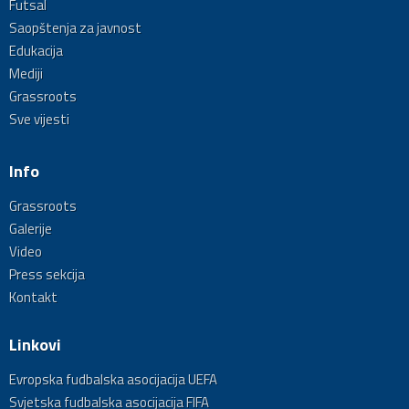
Futsal
Saopštenja za javnost
Edukacija
Mediji
Grassroots
Sve vijesti
Info
Grassroots
Galerije
Video
Press sekcija
Kontakt
Linkovi
Evropska fudbalska asocijacija UEFA
Svjetska fudbalska asocijacija FIFA