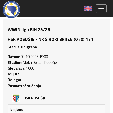
Toggle 
WWIN liga BiH 25/26
HŠK POSUŠJE - NK ŠIROKI BRIJEG (0 : 0) 1 : 1
Status:
Odigrana
Datum
: 03.10.2025 19:00
Stadion
: Mokri Dolac - Posušje
Gledalaca
: 1000
A1
: |
A2
:
Delegat
:
Posmatrač suđenja
:
HŠK POSUŠJE
Izmjene