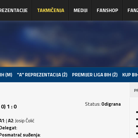
REZENTACIJE
TAKMIČENJA
MEDIJI
FANSHOP
FAN
IH (M)
"A" REPREZENTACIJA (Ž)
PREMIJER LIGA BIH (Ž)
KUP BIH
P
Status:
Odigrana
) 1 : 0
A1
: |
A2
: Josip Čolić
Delegat
:
Posmatrač suđenja
: