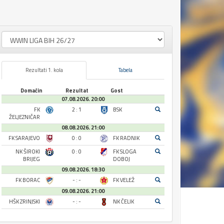
Rezultati 1. kola
Tabela
Domaćin
Rezultat
Gost
07.08.2026. 20:00
FK
2 : 1
BSK
ŽELJEZNIČAR
08.08.2026. 21:00
FK SARAJEVO
0 : 0
FK RADNIK
NK ŠIROKI
0 : 0
FK SLOGA
BRIJEG
DOBOJ
09.08.2026. 18:30
FK BORAC
- : -
FK VELEŽ
09.08.2026. 21:00
HŠK ZRINJSKI
- : -
NK ČELIK