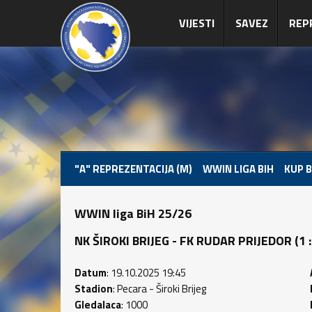
VIJESTI
SAVEZ
REP
"A" REPREZENTACIJA (M)
WWIN LIGA BIH
KUP B
WWIN liga BiH 25/26
NK ŠIROKI BRIJEG - FK RUDAR PRIJEDOR (1 : 0
Datum
: 19.10.2025 19:45
Stadion
: Pecara - Široki Brijeg
Gledalaca
: 1000