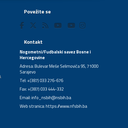
Povežite se
Kontakt
Nogometni/Fudbalski savez Bosne i
Hercegovine
Adresa: Bulevar Meše Selimovića 95, 71000
Sarajevo
A
Tel: +(387) 033 276-676
Fax: +(387) 033 444-332
Email:
info_nsbih@nsbih.ba
Web stranica: https://www.nfsbih.ba