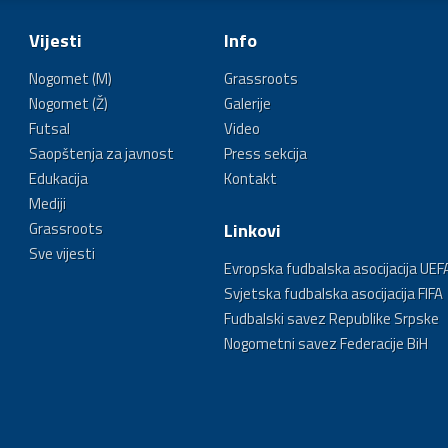
Vijesti
Info
Nogomet (M)
Grassroots
Nogomet (Ž)
Galerije
Futsal
Video
Saopštenja za javnost
Press sekcija
Edukacija
Kontakt
Mediji
Grassroots
Linkovi
Sve vijesti
Evropska fudbalska asocijacija UEF
Svjetska fudbalska asocijacija FIFA
Fudbalski savez Republike Srpske
Nogometni savez Federacije BiH