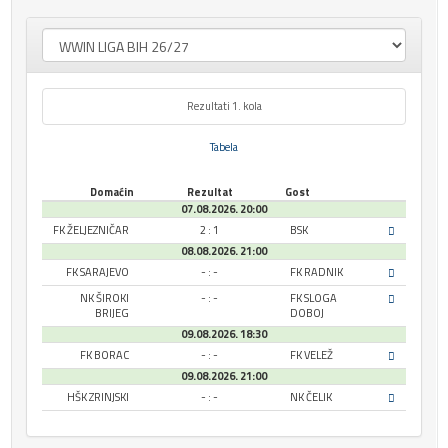
Rezultati 1. kola
Tabela
Domaćin
Rezultat
Gost
07.08.2026. 20:00
FK ŽELJEZNIČAR
2 : 1
BSK
08.08.2026. 21:00
FK SARAJEVO
- : -
FK RADNIK
NK ŠIROKI
- : -
FK SLOGA
BRIJEG
DOBOJ
09.08.2026. 18:30
FK BORAC
- : -
FK VELEŽ
09.08.2026. 21:00
HŠK ZRINJSKI
- : -
NK ČELIK