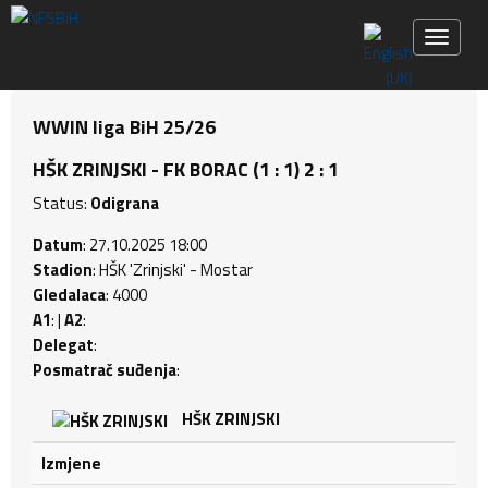
Toggle 
WWIN liga BiH 25/26
HŠK ZRINJSKI - FK BORAC (1 : 1) 2 : 1
Status:
Odigrana
Datum
: 27.10.2025 18:00
Stadion
: HŠK 'Zrinjski' - Mostar
Gledalaca
: 4000
A1
: |
A2
:
Delegat
:
Posmatrač suđenja
:
HŠK ZRINJSKI
Izmjene