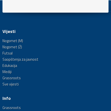
Vijesti
Nogomet (M)
Nogomet (Ž)
Futsal
Saopštenja za javnost
Edukacija
Mediji
Grassroots
Sve vijesti
Info
Grassroots