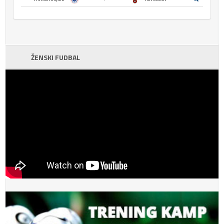
ŽENSKI FUDBAL