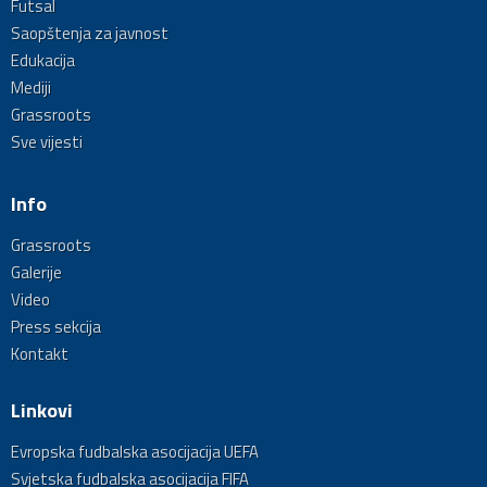
Futsal
Saopštenja za javnost
Edukacija
Mediji
Grassroots
Sve vijesti
Info
Grassroots
Galerije
Video
Press sekcija
Kontakt
Linkovi
Evropska fudbalska asocijacija UEFA
Svjetska fudbalska asocijacija FIFA