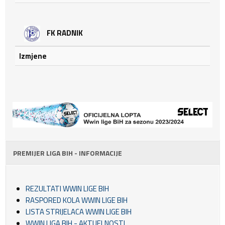
FK RADNIK
Izmjene
PREMIJER LIGA BIH - INFORMACIJE
REZULTATI WWIN LIGE BIH
RASPORED KOLA WWIN LIGE BIH
LISTA STRIJELACA WWIN LIGE BIH
WWIN LIGA BIH - AKTUELNOSTI