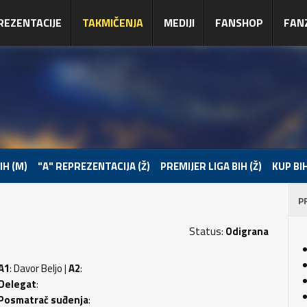
REZENTACIJE
TAKMIČENJA
MEDIJI
FANSHOP
FAN
IH (M)
"A" REPREZENTACIJA (Ž)
PREMIJER LIGA BIH (Ž)
KUP BIH
P
Status:
Odigrana
A1
: Davor Beljo |
A2
:
Delegat
:
Posmatrač suđenja
: