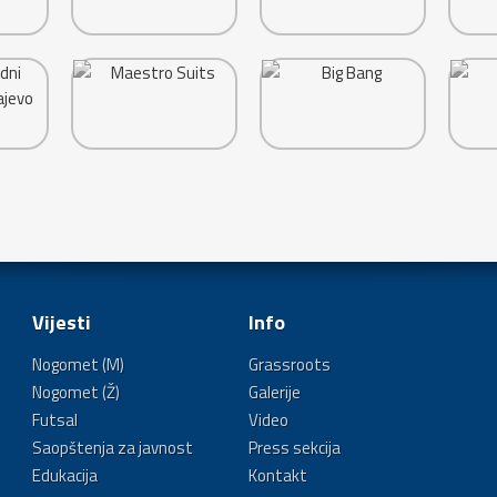
Vijesti
Info
Nogomet (M)
Grassroots
Nogomet (Ž)
Galerije
Futsal
Video
Saopštenja za javnost
Press sekcija
Edukacija
Kontakt