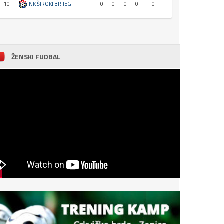
10
NK ŠIROKI BRIJEG
0
0
0
0
0
ŽENSKI FUDBAL