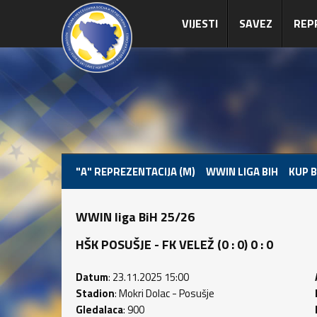
VIJESTI
SAVEZ
REP
"A" REPREZENTACIJA (M)
WWIN LIGA BIH
KUP B
WWIN liga BiH 25/26
HŠK POSUŠJE - FK VELEŽ (0 : 0) 0 : 0
Datum
: 23.11.2025 15:00
Stadion
: Mokri Dolac - Posušje
Gledalaca
: 900