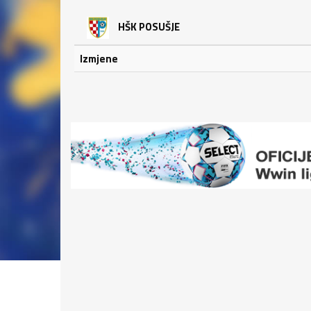
HŠK POSUŠJE
Izmjene