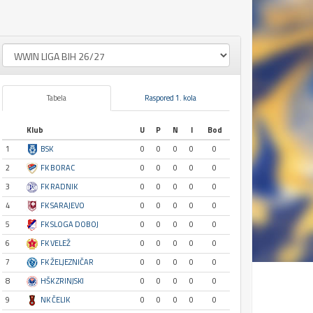
Tabela
Raspored 1. kola
Klub
U
P
N
I
Bod
1
BSK
0
0
0
0
0
2
FK BORAC
0
0
0
0
0
3
FK RADNIK
0
0
0
0
0
4
FK SARAJEVO
0
0
0
0
0
5
FK SLOGA DOBOJ
0
0
0
0
0
6
FK VELEŽ
0
0
0
0
0
7
FK ŽELJEZNIČAR
0
0
0
0
0
8
HŠK ZRINJSKI
0
0
0
0
0
9
NK ČELIK
0
0
0
0
0