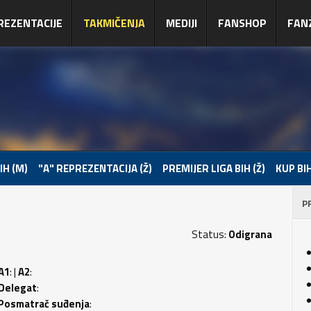
REZENTACIJE
TAKMIČENJA
MEDIJI
FANSHOP
FAN
IH (M)
"A" REPREZENTACIJA (Ž)
PREMIJER LIGA BIH (Ž)
KUP BIH
P
Status:
Odigrana
A1
: |
A2
:
Delegat
:
Posmatrač suđenja
: