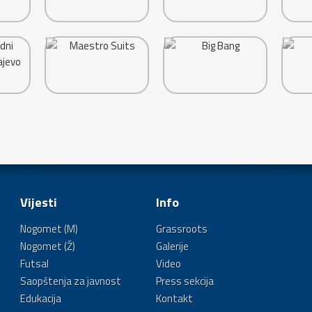
Vijesti
Info
Nogomet (M)
Grassroots
Nogomet (Ž)
Galerije
Futsal
Video
Saopštenja za javnost
Press sekcija
Edukacija
Kontakt