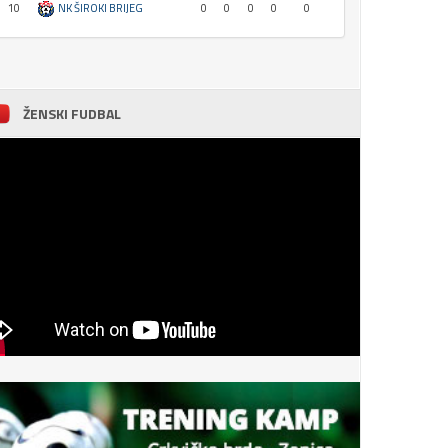
10
NK ŠIROKI BRIJEG
0
0
0
0
0
ŽENSKI FUDBAL