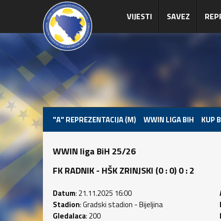
VIJESTI
SAVEZ
REP
"A" REPREZENTACIJA (M)
WWIN LIGA BIH
KUP B
WWIN liga BiH 25/26
FK RADNIK - HŠK ZRINJSKI (0 : 0) 0 : 2
Datum
: 21.11.2025 16:00
Stadion
: Gradski stadion - Bijeljina
Gledalaca
: 200