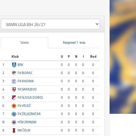
Tabela
Raspored 1. kola
Klub
U
P
N
I
Bod
1
BSK
0
0
0
0
0
2
FK BORAC
0
0
0
0
0
3
FK RADNIK
0
0
0
0
0
4
FK SARAJEVO
0
0
0
0
0
5
FK SLOGA DOBOJ
0
0
0
0
0
6
FK VELEŽ
0
0
0
0
0
7
FK ŽELJEZNIČAR
0
0
0
0
0
8
HŠK ZRINJSKI
0
0
0
0
0
9
NK ČELIK
0
0
0
0
0