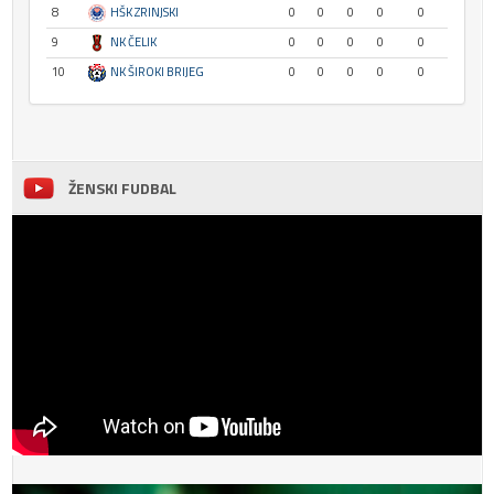
8
HŠK ZRINJSKI
0
0
0
0
0
9
NK ČELIK
0
0
0
0
0
10
NK ŠIROKI BRIJEG
0
0
0
0
0
ŽENSKI FUDBAL