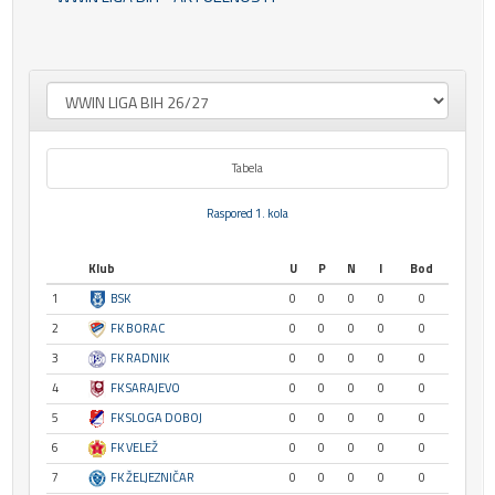
Tabela
Raspored 1. kola
Klub
U
P
N
I
Bod
1
BSK
0
0
0
0
0
2
FK BORAC
0
0
0
0
0
3
FK RADNIK
0
0
0
0
0
4
FK SARAJEVO
0
0
0
0
0
5
FK SLOGA DOBOJ
0
0
0
0
0
6
FK VELEŽ
0
0
0
0
0
7
FK ŽELJEZNIČAR
0
0
0
0
0