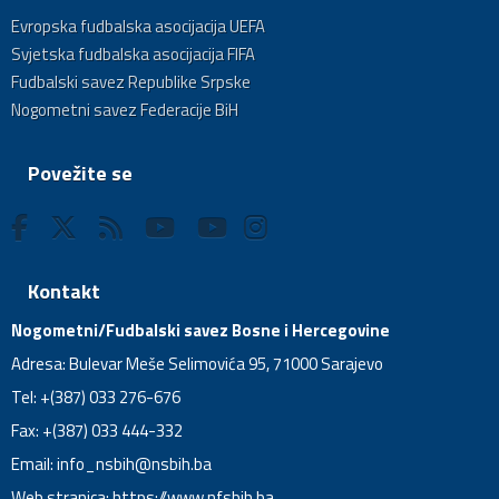
Evropska fudbalska asocijacija UEFA
Svjetska fudbalska asocijacija FIFA
Fudbalski savez Republike Srpske
Nogometni savez Federacije BiH
Povežite se
Kontakt
Nogometni/Fudbalski savez Bosne i Hercegovine
Adresa: Bulevar Meše Selimovića 95, 71000 Sarajevo
Tel: +(387) 033 276-676
Fax: +(387) 033 444-332
Email:
info_nsbih@nsbih.ba
Web stranica: https://www.nfsbih.ba