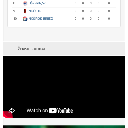
8
HŠK ZRINJSKI
0
0
0
0
0
9
NK ČELIK
0
0
0
0
0
10
NK ŠIROKI BRIJEG
0
0
0
0
0
ŽENSKI FUDBAL