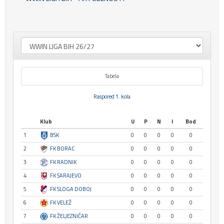
Tabela
Raspored 1. kola
Klub
U
P
N
I
Bod
1
BSK
0
0
0
0
0
2
FK BORAC
0
0
0
0
0
3
FK RADNIK
0
0
0
0
0
4
FK SARAJEVO
0
0
0
0
0
5
FK SLOGA DOBOJ
0
0
0
0
0
6
FK VELEŽ
0
0
0
0
0
7
FK ŽELJEZNIČAR
0
0
0
0
0