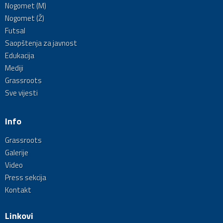
Nogomet (M)
Nogomet (Ž)
Futsal
Saopštenja za javnost
Edukacija
Mediji
Grassroots
Sve vijesti
Info
Grassroots
Galerije
Video
Press sekcija
Kontakt
Linkovi