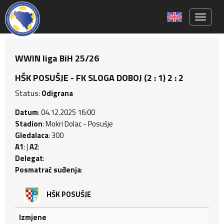
Toggle 
WWIN liga BiH 25/26
HŠK POSUŠJE - FK SLOGA DOBOJ (2 : 1) 2 : 2
Status:
Odigrana
Datum
: 04.12.2025 16:00
Stadion
: Mokri Dolac - Posušje
Gledalaca
: 300
A1
: |
A2
:
Delegat
:
Posmatrač suđenja
:
HŠK POSUŠJE
Izmjene