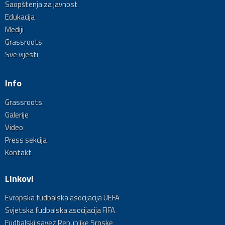
Saopštenja za javnost
Edukacija
Mediji
Grassroots
Sve vijesti
Info
Grassroots
Galerije
Video
Press sekcija
Kontakt
Linkovi
Evropska fudbalska asocijacija UEFA
Svjetska fudbalska asocijacija FIFA
Fudbalski savez Republike Srpske