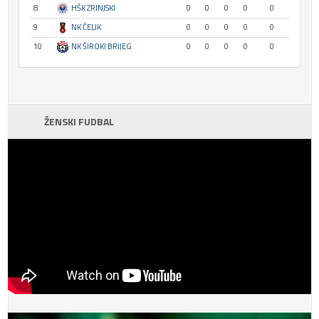
8
HŠK ZRINJSKI
0
0
0
0
0
9
NK ČELIK
0
0
0
0
0
10
NK ŠIROKI BRIJEG
0
0
0
0
0
ŽENSKI FUDBAL