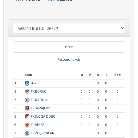
Tabela
Raspored 1. kola
Klub
U
P
N
I
Bod
1
BSK
0
0
0
0
0
2
FK BORAC
0
0
0
0
0
3
FK RADNIK
0
0
0
0
0
4
FK SARAJEVO
0
0
0
0
0
5
FK SLOGA DOBOJ
0
0
0
0
0
6
FK VELEŽ
0
0
0
0
0
7
FK ŽELJEZNIČAR
0
0
0
0
0