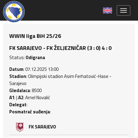
Toggle 
WWIN liga BiH 25/26
FK SARAJEVO - FK ŽELJEZNIČAR (3 : 0) 4 : 0
Status:
Odigrana
Datum
: 07.12.2025 13:00
Stadion
: Olimpijski stadion Asim Ferhatović-Hase -
Sarajevo
Gledalaca
: 8500
A1
: |
A2
: Arnel Novalić
Delegat
:
Posmatrač suđenja
:
FK SARAJEVO