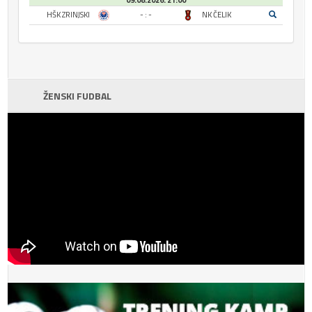
09.08.2026. 21:00
HŠK ZRINJSKI
- : -
NK ČELIK
ŽENSKI FUDBAL