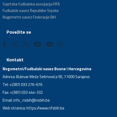
Svjetska fudbalska asocijacija FIFA
Fudbalski savez Republike Srpske
Nogometni savez Federacije BiH
Povežite se
Kontakt
Nogometni/Fudbalski savez Bosne i Hercegovine
Adresa: Bulevar Meše Selimovića 95, 71000 Sarajevo
Tel: +(387) 033 276-676
Fax: +(387) 033 444-332
Email:
info_nsbih@nsbih.ba
Web stranica: https://www.nfsbih.ba