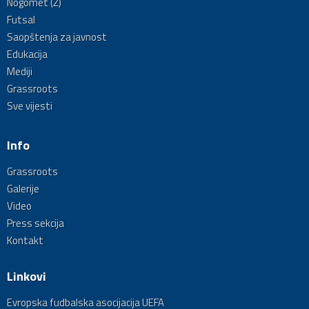
Nogomet (Ž)
Futsal
Saopštenja za javnost
Edukacija
Mediji
Grassroots
Sve vijesti
Info
Grassroots
Galerije
Video
Press sekcija
Kontakt
Linkovi
Evropska fudbalska asocijacija UEFA