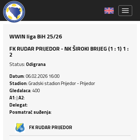
Toggle 
WWIN liga BiH 25/26
FK RUDAR PRIJEDOR - NK ŠIROKI BRIJEG (1 : 1) 1 :
2
Status:
Odigrana
Datum
: 06.02.2026 16:00
Stadion
: Gradski stadion Prijedor - Prijedor
Gledalaca
: 400
A1
: |
A2
:
Delegat
:
Posmatrač suđenja
:
FK RUDAR PRIJEDOR