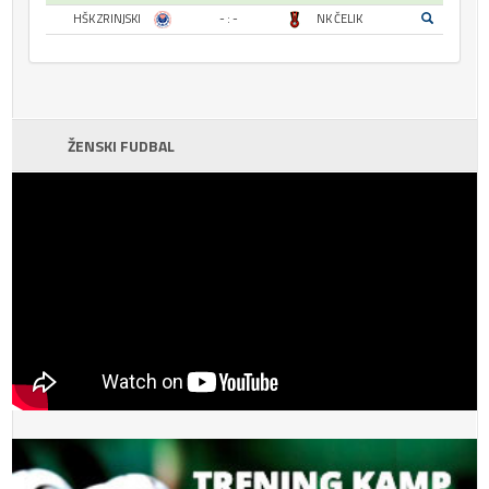
HŠK ZRINJSKI
- : -
NK ČELIK
ŽENSKI FUDBAL