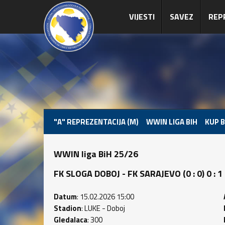
VIJESTI
SAVEZ
REP
"A" REPREZENTACIJA (M)
WWIN LIGA BIH
KUP B
WWIN liga BiH 25/26
FK SLOGA DOBOJ - FK SARAJEVO (0 : 0) 0 : 1
Datum
: 15.02.2026 15:00
Stadion
: LUKE - Doboj
Gledalaca
: 300