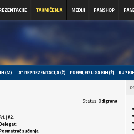
REZENTACIJE
TAKMIČENJA
MEDIJI
FANSHOP
FAN
IH (M)
"A" REPREZENTACIJA (Ž)
PREMIJER LIGA BIH (Ž)
KUP BIH
P
Status:
Odigrana
A1
: |
A2
:
Delegat
:
Posmatrač suđenja
: