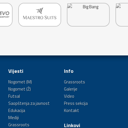
Vijesti
Info
Nogomet (M)
Grassroots
Nogomet (Ž)
Galerije
Futsal
Video
Saopštenja za javnost
Press sekcija
Edukacija
Kontakt
Mediji
Grassroots
Linkovi