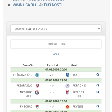
WWIN LIGA BIH - AKTUELNOSTI
Rezultati 1. kola
Tabela
Domaćin
Rezultat
Gost
07.08.2026. 20:00
FK ŽELJEZNIČAR
2 : 1
BSK
08.08.2026. 21:00
FK SARAJEVO
- : -
FK RADNIK
NK ŠIROKI
- : -
FK SLOGA
BRIJEG
DOBOJ
09.08.2026. 18:30
FK BORAC
- : -
FK VELEŽ