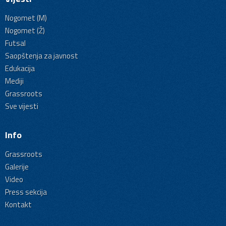
Nogomet (M)
Nogomet (Ž)
Futsal
Saopštenja za javnost
Edukacija
Mediji
Grassroots
Sve vijesti
Info
Grassroots
Galerije
Video
Press sekcija
Kontakt