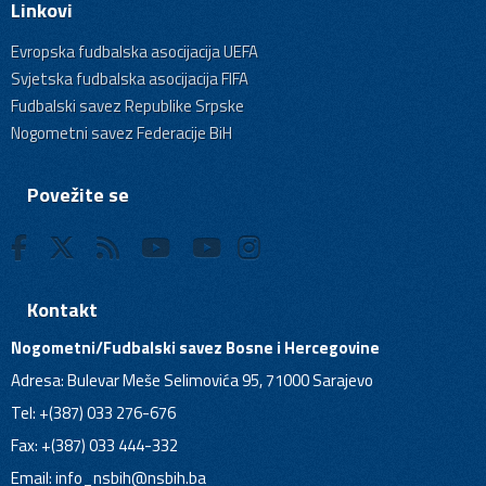
Linkovi
Evropska fudbalska asocijacija UEFA
Svjetska fudbalska asocijacija FIFA
Fudbalski savez Republike Srpske
Nogometni savez Federacije BiH
Povežite se
Kontakt
Nogometni/Fudbalski savez Bosne i Hercegovine
Adresa: Bulevar Meše Selimovića 95, 71000 Sarajevo
Tel: +(387) 033 276-676
Fax: +(387) 033 444-332
Email:
info_nsbih@nsbih.ba