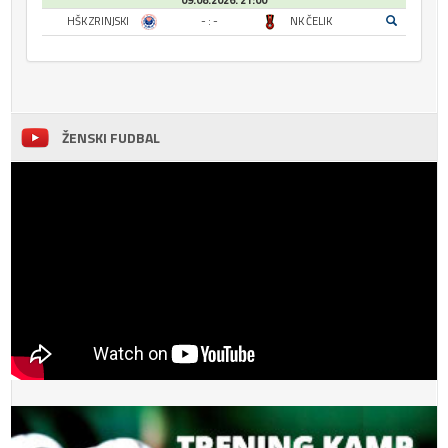
09.08.2026. 21:00
HŠK ZRINJSKI
- : -
NK ČELIK
ŽENSKI FUDBAL