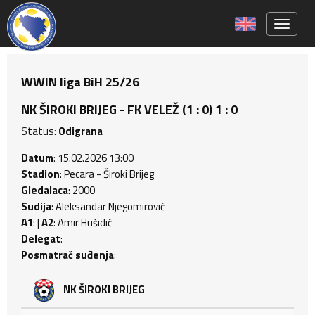
Toggle 
WWIN liga BiH 25/26
NK ŠIROKI BRIJEG - FK VELEŽ (1 : 0) 1 : 0
Status:
Odigrana
Datum
: 15.02.2026 13:00
Stadion
: Pecara - Široki Brijeg
Gledalaca
: 2000
Sudija
: Aleksandar Njegomirović
A1
: |
A2
: Amir Hušidić
Delegat
:
Posmatrač suđenja
:
NK ŠIROKI BRIJEG