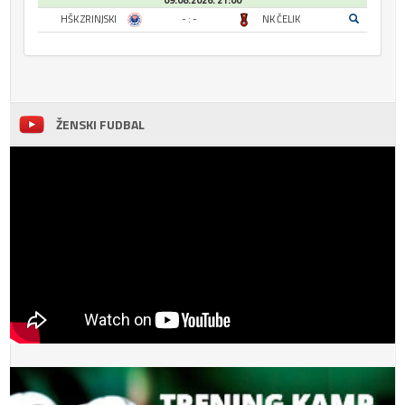
09.08.2026. 21:00
HŠK ZRINJSKI
- : -
NK ČELIK
ŽENSKI FUDBAL