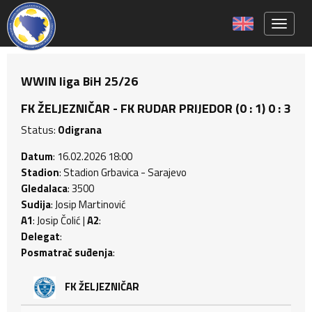
Toggle 
WWIN liga BiH 25/26
FK ŽELJEZNIČAR - FK RUDAR PRIJEDOR (0 : 1) 0 : 3
Status:
Odigrana
Datum
: 16.02.2026 18:00
Stadion
: Stadion Grbavica - Sarajevo
Gledalaca
: 3500
Sudija
: Josip Martinović
A1
: Josip Čolić |
A2
:
Delegat
:
Posmatrač suđenja
:
FK ŽELJEZNIČAR