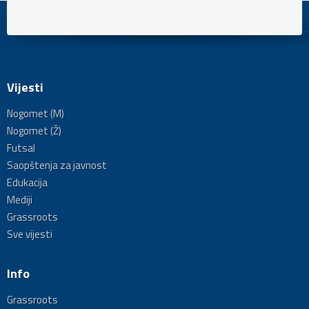
Vijesti
Nogomet (M)
Nogomet (Ž)
Futsal
Saopštenja za javnost
Edukacija
Mediji
Grassroots
Sve vijesti
Info
Grassroots