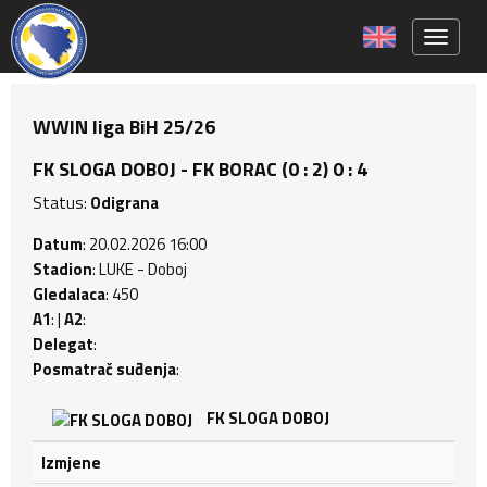
Toggle 
WWIN liga BiH 25/26
FK SLOGA DOBOJ - FK BORAC (0 : 2) 0 : 4
Status:
Odigrana
Datum
: 20.02.2026 16:00
Stadion
: LUKE - Doboj
Gledalaca
: 450
A1
: |
A2
:
Delegat
:
Posmatrač suđenja
:
FK SLOGA DOBOJ
Izmjene