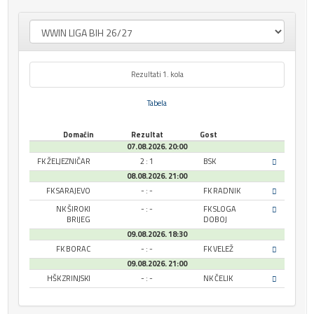
Rezultati 1. kola
Tabela
Domaćin
Rezultat
Gost
07.08.2026. 20:00
FK ŽELJEZNIČAR
2 : 1
BSK
08.08.2026. 21:00
FK SARAJEVO
- : -
FK RADNIK
NK ŠIROKI
- : -
FK SLOGA
BRIJEG
DOBOJ
09.08.2026. 18:30
FK BORAC
- : -
FK VELEŽ
09.08.2026. 21:00
HŠK ZRINJSKI
- : -
NK ČELIK